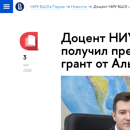
НИУ ВШЭ в Перми
Новости
Доцент НИУ ВШЭ – 
Доцент НИ
получил пр
3
грант от Ал
окт
2025