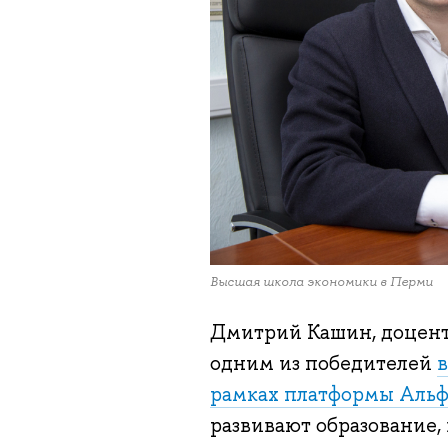
Высшая школа экономики в Перми
Дмитрий Кашин, доцент
одним из победителей
в
рамках платформы Аль
развивают образование