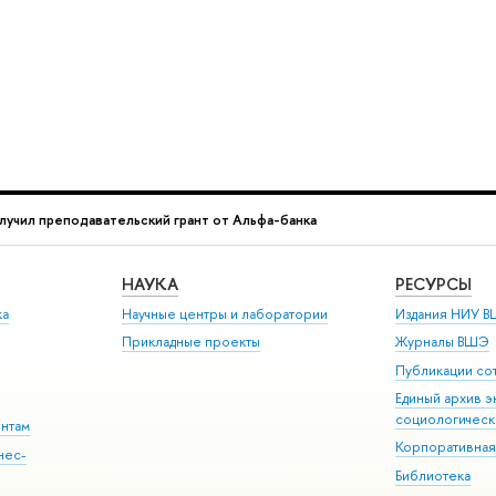
учил преподавательский грант от Альфа-банка
НАУКА
РЕСУРСЫ
ка
Научные центры и лаборатории
Издания НИУ В
Прикладные проекты
Журналы ВШЭ
Публикации со
Единый архив э
социологическ
ентам
Корпоративная
нес-
Библиотека