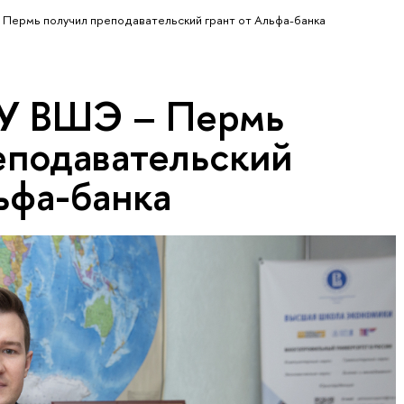
Пермь получил преподавательский грант от Альфа-банка
У ВШЭ – Пермь
еподавательский
ьфа-банка