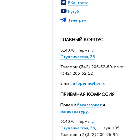
ВКонтакте
Рутуб
Телеграм
ГЛАВНЫЙ КОРПУС
614070, Пермь,
ул.
Студенческая, 38
Телефон: (342) 205-52-50, факс:
(342) 205-52-12
Е-mail:
infoperm@hse.ru
ПРИЕМНАЯ КОМИССИЯ
Прием в
бакалавриат
и
магистратуру
:
614070, Пермь,
ул.
Студенческая, 38
, ауд. 105
Телефон: +7 (342) 200-96-96