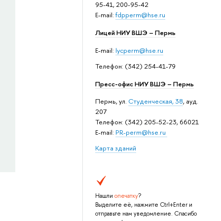
95-41, 200-95-42
E-mail:
fdpperm@hse.ru
Лицей НИУ ВШЭ – Пермь
E-mail:
lycperm@hse.ru
Телефон: (342) 254-41-79
Пресс-офис НИУ ВШЭ – Пермь
Пермь, ул.
Студенческая, 38
, ауд.
207
Телефон: (342) 205-52-23, 66021
E-mail:
PR-perm@hse.ru
Карта зданий
Нашли
опечатку
?
Выделите её, нажмите Ctrl+Enter и
отправьте нам уведомление. Спасибо