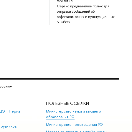
за участие!
Сервис предназначен только для
отправки сообщений об
орфографических и пунктуационных
ошибках.
оссии»
ПОЛЕЗНЫЕ ССЫЛКИ
ШЭ ­– Пермь
Министерство науки и высшего
образования РФ
Министерство просвещения РФ
трудников
Массовые открытые онлайн-курсы