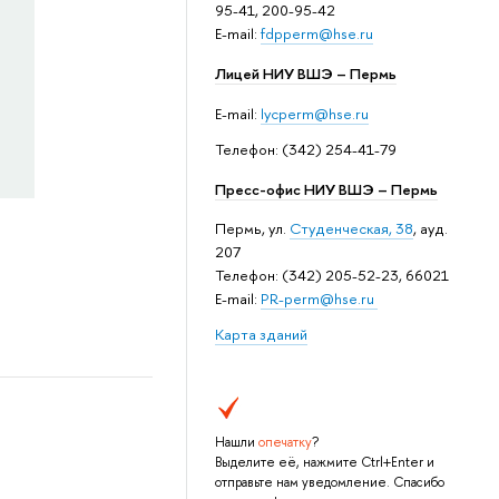
95-41, 200-95-42
E-mail:
fdpperm@hse.ru
Лицей НИУ ВШЭ – Пермь
E-mail:
lycperm@hse.ru
Телефон: (342) 254-41-79
Пресс-офис НИУ ВШЭ – Пермь
Пермь, ул.
Студенческая, 38
, ауд.
207
Телефон: (342) 205-52-23, 66021
E-mail:
PR-perm@hse.ru
Карта зданий
Нашли
опечатку
?
Выделите её, нажмите Ctrl+Enter и
отправьте нам уведомление. Спасибо