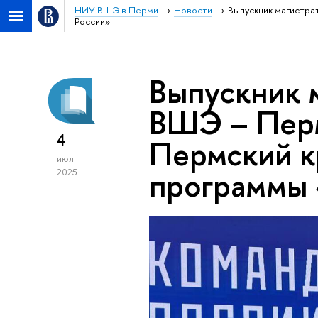
НИУ ВШЭ в Перми
Новости
Выпускник магистр
России»
Выпускник 
ВШЭ – Перм
4
Пермский к
июл
программы 
2025