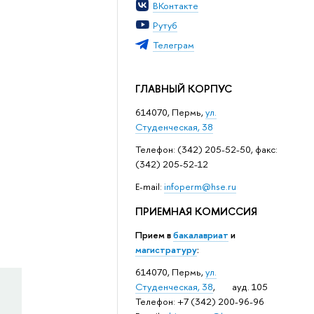
ВКонтакте
Рутуб
Телеграм
ГЛАВНЫЙ КОРПУС
614070, Пермь,
ул.
Студенческая, 38
Телефон: (342) 205-52-50, факс:
(342) 205-52-12
Е-mail:
infoperm@hse.ru
ПРИЕМНАЯ КОМИССИЯ
Прием в
бакалавриат
и
магистратуру
:
614070, Пермь,
ул.
Студенческая, 38
, ауд. 105
Телефон: +7 (342) 200-96-96