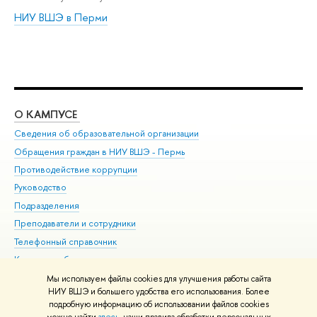
НИУ ВШЭ в Перми
О КАМПУСЕ
ОБ
Сведения об образовательной организации
Дов
Обращения граждан в НИУ ВШЭ - Пермь
Ол
Противодействие коррупции
При
Руководство
При
Подразделения
Ин
Преподаватели и сотрудники
До
Телефонный справочник
Уни
Корпуса и общежития
Обр
ВШЭ для студентов с ограниченными возможностями
Мы используем файлы cookies для улучшения работы сайта
здоровья и инвалидностью
НИУ ВШЭ и большего удобства его использования. Более
подробную информацию об использовании файлов cookies
Единая платежная страница