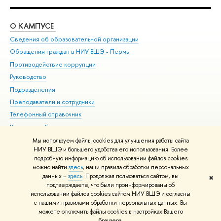
О КАМПУСЕ
ОБ
Сведения об образовательной организации
Дов
Обращения граждан в НИУ ВШЭ - Пермь
Ол
Противодействие коррупции
При
Руководство
При
Подразделения
Ин
Преподаватели и сотрудники
До
Телефонный справочник
Уни
Корпуса и общежития
Обр
ВШЭ для студентов с ограниченными возможностями
Мы используем файлы cookies для улучшения работы сайта
здоровья и инвалидностью
НИУ ВШЭ и большего удобства его использования. Более
подробную информацию об использовании файлов cookies
Единая платежная страница
можно найти
здесь
, наши правила обработки персональных
данных –
здесь
. Продолжая пользоваться сайтом, вы
✖
Редактору
подтверждаете, что были проинформированы об
© НИУ ВШЭ 1993–2026
Условия использования материалов
Адреса
использовании файлов cookies сайтом НИУ ВШЭ и согласны
с нашими правилами обработки персональных данных. Вы
и контакты
Карта сайта
можете отключить файлы cookies в настройках Вашего
Шрифты HSE Sans и HSE Slab разработаны в
Школе дизайна НИУ ВШЭ
браузера.