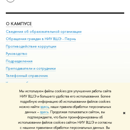
О КАМПУСЕ
ОБ
Сведения об образовательной организации
Дов
Обращения граждан в НИУ ВШЭ - Пермь
Ол
Противодействие коррупции
При
Руководство
При
Подразделения
Ин
Преподаватели и сотрудники
До
Телефонный справочник
Уни
Корпуса и общежития
Обр
ВШЭ для студентов с ограниченными возможностями
Мы используем файлы cookies для улучшения работы сайта
здоровья и инвалидностью
НИУ ВШЭ и большего удобства его использования. Более
подробную информацию об использовании файлов cookies
Единая платежная страница
можно найти
здесь
, наши правила обработки персональных
данных –
здесь
. Продолжая пользоваться сайтом, вы
✖
Редактору
подтверждаете, что были проинформированы об
© НИУ ВШЭ 1993–2026
Условия использования материалов
Адреса
использовании файлов cookies сайтом НИУ ВШЭ и согласны
с нашими правилами обработки персональных данных. Вы
и контакты
Карта сайта