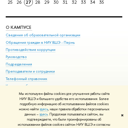
25
26
27
28
29
30
31
32
33
34
35
О КАМПУСЕ
ОБ
Сведения об образовательной организации
Дов
Обращения граждан в НИУ ВШЭ - Пермь
Ол
Противодействие коррупции
При
Руководство
При
Подразделения
Ин
Преподаватели и сотрудники
До
Телефонный справочник
Уни
Корпуса и общежития
Обр
ВШЭ для студентов с ограниченными возможностями
Мы используем файлы cookies для улучшения работы сайта
здоровья и инвалидностью
НИУ ВШЭ и большего удобства его использования. Более
подробную информацию об использовании файлов cookies
Единая платежная страница
можно найти
здесь
, наши правила обработки персональных
данных –
здесь
. Продолжая пользоваться сайтом, вы
✖
Редактору
подтверждаете, что были проинформированы об
© НИУ ВШЭ 1993–2026
Условия использования материалов
Адреса
использовании файлов cookies сайтом НИУ ВШЭ и согласны