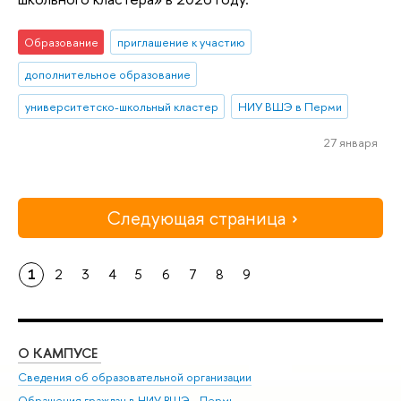
Образование
приглашение к участию
дополнительное образование
университетско-школьный кластер
НИУ ВШЭ в Перми
27 января
Следующая страница
1
2
3
4
5
6
7
8
9
О КАМПУСЕ
ОБ
Сведения об образовательной организации
Дов
Обращения граждан в НИУ ВШЭ - Пермь
Ол