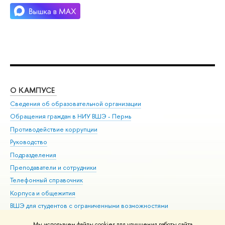
О КАМПУСЕ
ОБ
Сведения об образовательной организации
Дов
Обращения граждан в НИУ ВШЭ - Пермь
Ол
Противодействие коррупции
При
Руководство
При
Подразделения
Ин
Преподаватели и сотрудники
До
Телефонный справочник
Уни
Корпуса и общежития
Обр
ВШЭ для студентов с ограниченными возможностями
здоровья и инвалидностью
Мы используем файлы cookies для улучшения работы сайта