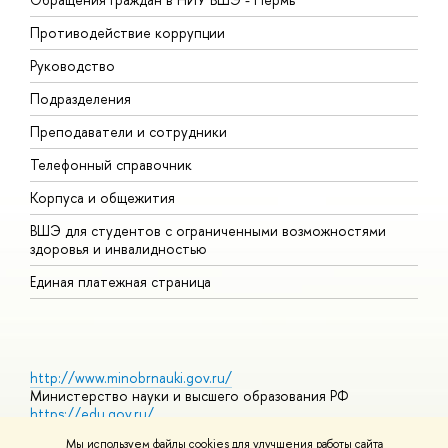
Противодействие коррупции
П
Руководство
П
Подразделения
И
Преподаватели и сотрудники
Д
Телефонный справочник
У
Корпуса и общежития
О
ВШЭ для студентов с ограниченными возможностями
здоровья и инвалидностью
Единая платежная страница
http://www.minobrnauki.gov.ru/
Министерство науки и высшего образования РФ
https://edu.gov.ru/
Министерство просвещения РФ
Мы используем файлы cookies для улучшения работы сайта