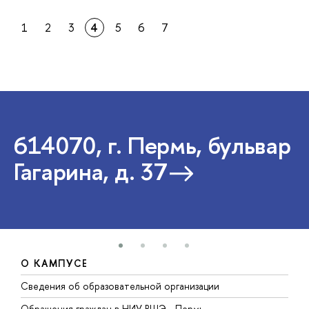
1
2
3
4
5
6
7
614070, г. Пермь, бульвар
Гагарина, д. 37
О КАМПУСЕ
Сведения об образовательной организации
Д
Обращения граждан в НИУ ВШЭ - Пермь
О