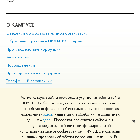
О КАМПУСЕ
ОБ
Сведения об образовательной организации
Дов
Обращения граждан в НИУ ВШЭ - Пермь
Ол
Противодействие коррупции
При
Руководство
При
Подразделения
Ин
Преподаватели и сотрудники
До
Телефонный справочник
Уни
Корпуса и общежития
Обр
ВШЭ для студентов с ограниченными возможностями
Мы используем файлы cookies для улучшения работы сайта
здоровья и инвалидностью
НИУ ВШЭ и большего удобства его использования. Более
подробную информацию об использовании файлов cookies
Единая платежная страница
можно найти
здесь
, наши правила обработки персональных
данных –
здесь
. Продолжая пользоваться сайтом, вы
✖
Редактору
подтверждаете, что были проинформированы об
© НИУ ВШЭ 1993–2026
Условия использования материалов
Адреса
использовании файлов cookies сайтом НИУ ВШЭ и согласны
с нашими правилами обработки персональных данных. Вы
и контакты
Карта сайта