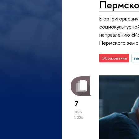
Пермско
Егор Григорьеви
социокультурной
направлению «И
Пермского земст
Образование
вы
7
фев
2025