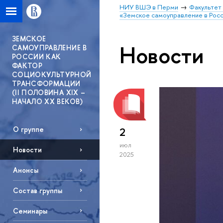
НИУ ВШЭ в Перми
Факультет
«Земское самоуправление в Росси
ЗЕМСКОЕ
Новости
САМОУПРАВЛЕНИЕ В
РОССИИ КАК
ФАКТОР
СОЦИОКУЛЬТУРНОЙ
ТРАНСФОРМАЦИИ
(II ПОЛОВИНА XIX –
НАЧАЛО XX ВЕКОВ)
О группе
2
июл
Новости
2025
Анонсы
Состав группы
Семинары