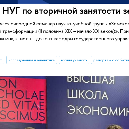
 НУГ по вторичной занятости 
ялся очередной семинар научно-учебной группы «Земское
 трансформации (II половина XIX – начало XX веков)». П
янина, к. ист. н., доцент кафедры государственного упра
ыт
исследования и аналитика
взгляд ученого
репортаж о событи