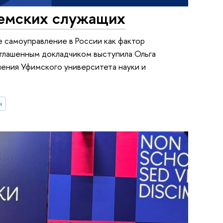
земских служащих
 самоуправление в России как фактор
риглашенным докладчиком выступила Ольга
вления Уфимского университета науки и
и