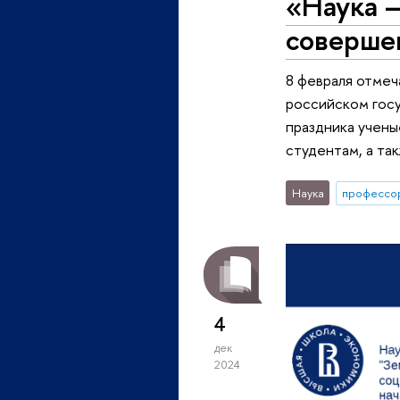
«Наука –
соверше
8 февраля отмеча
российском госу
праздника учены
студентам, а так
Наука
профессо
4
дек
2024