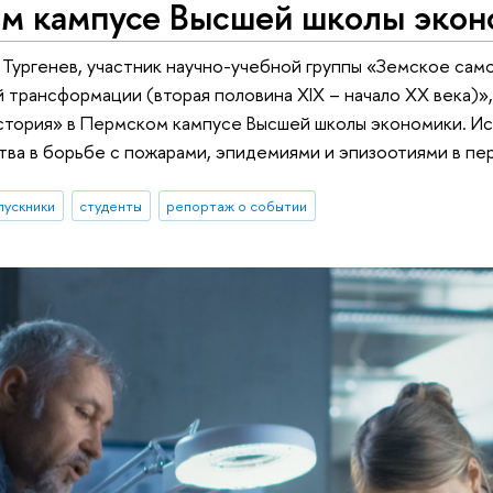
м кампусе Высшей школы экон
ч Тургенев, участник научно-учебной группы «Земское сам
 трансформации (вторая половина XIX – начало XX века)»,
стория» в Пермском кампусе Высшей школы экономики. И
ва в борьбе с пожарами, эпидемиями и эпизоотиями в п
пускники
студенты
репортаж о событии