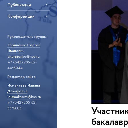
Публикации
Конференции
Руководитель группы:
Корниенко Сергей
Иванович
sikornienko@hse.ru
+7 (342) 205-52-
44*6044
Редактор сайта:
Исмакаева Илиана
Дамировна
idismakaeva@hse.ru
+7 (342) 205-52-
Участник
33*6083
бакалав