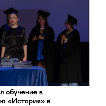
л обучение в
ию «История» в