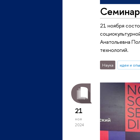
Семинар
21 ноября состо
социокультурной
Анатольевна Пол
технологий.
Наука
идеи и оп
21
ноя
2024