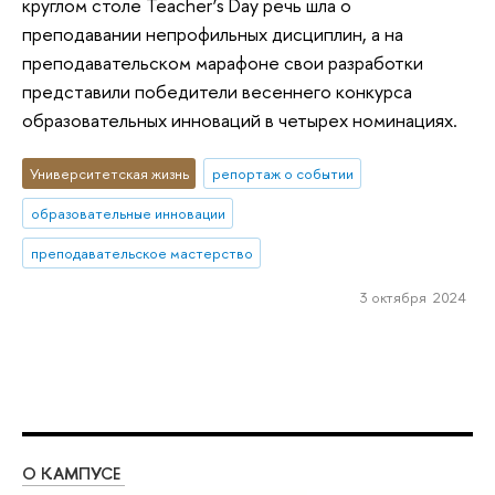
круглом столе Teacher’s Day речь шла о
преподавании непрофильных дисциплин, а на
преподавательском марафоне свои разработки
представили победители весеннего конкурса
образовательных инноваций в четырех номинациях.
Университетская жизнь
репортаж о событии
образовательные инновации
преподавательское мастерство
3 октября 2024
О КАМПУСЕ
ОБ