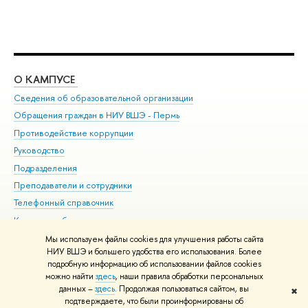
О КАМПУСЕ
ОБ
Сведения об образовательной организации
Дов
Обращения граждан в НИУ ВШЭ - Пермь
Ол
Противодействие коррупции
При
Руководство
При
Подразделения
Ин
Преподаватели и сотрудники
До
Телефонный справочник
Уни
Корпуса и общежития
Обр
ВШЭ для студентов с ограниченными возможностями
Мы используем файлы cookies для улучшения работы сайта
здоровья и инвалидностью
НИУ ВШЭ и большего удобства его использования. Более
подробную информацию об использовании файлов cookies
Единая платежная страница
можно найти
здесь
, наши правила обработки персональных
данных –
здесь
. Продолжая пользоваться сайтом, вы
✖
Редактору
подтверждаете, что были проинформированы об