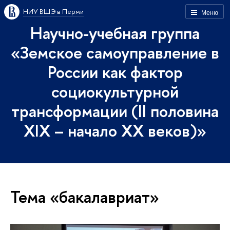
НИУ ВШЭ в Перми
Меню
Научно-учебная группа
«Земское самоуправление в
России как фактор
социокультурной
трансформации (II половина
XIX – начало XX веков)»
Тема «бакалавриат»