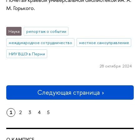
М. Горького.
Наука
репортаж о событии
международное сотрудничество
местное самоуправление
НИУ ВШЭ в Перми
28 октября 2024
Следующая страница
1
2
3
4
5
О КАМПУСЕ
ОБ