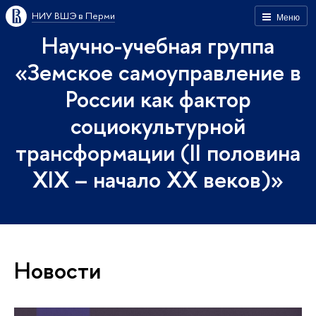
НИУ ВШЭ в Перми
Меню
Научно-учебная группа
«Земское самоуправление в
России как фактор
социокультурной
трансформации (II половина
XIX – начало XX веков)»
Новости