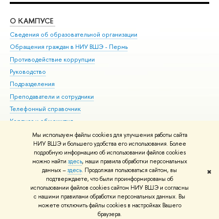
О КАМПУСЕ
ОБ
Сведения об образовательной организации
Дов
Обращения граждан в НИУ ВШЭ - Пермь
Ол
Противодействие коррупции
При
Руководство
При
Подразделения
Ин
Преподаватели и сотрудники
До
Телефонный справочник
Уни
Корпуса и общежития
Обр
ВШЭ для студентов с ограниченными возможностями
Мы используем файлы cookies для улучшения работы сайта
здоровья и инвалидностью
НИУ ВШЭ и большего удобства его использования. Более
подробную информацию об использовании файлов cookies
Единая платежная страница
можно найти
здесь
, наши правила обработки персональных
данных –
здесь
. Продолжая пользоваться сайтом, вы
✖
Редактору
подтверждаете, что были проинформированы об
© НИУ ВШЭ 1993–2026
Условия использования материалов
Адреса
использовании файлов cookies сайтом НИУ ВШЭ и согласны
с нашими правилами обработки персональных данных. Вы
и контакты
Карта сайта
можете отключить файлы cookies в настройках Вашего
Шрифты HSE Sans и HSE Slab разработаны в
Школе дизайна НИУ ВШЭ
браузера.