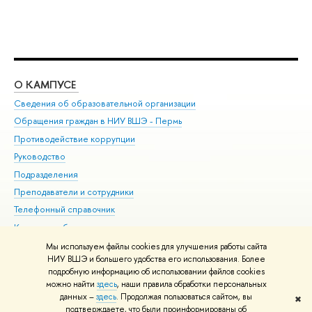
О КАМПУСЕ
ОБ
Сведения об образовательной организации
Дов
Обращения граждан в НИУ ВШЭ - Пермь
Ол
Противодействие коррупции
При
Руководство
При
Подразделения
Ин
Преподаватели и сотрудники
До
Телефонный справочник
Уни
Корпуса и общежития
Обр
ВШЭ для студентов с ограниченными возможностями
Мы используем файлы cookies для улучшения работы сайта
здоровья и инвалидностью
НИУ ВШЭ и большего удобства его использования. Более
подробную информацию об использовании файлов cookies
Единая платежная страница
можно найти
здесь
, наши правила обработки персональных
данных –
здесь
. Продолжая пользоваться сайтом, вы
✖
Редактору
подтверждаете, что были проинформированы об