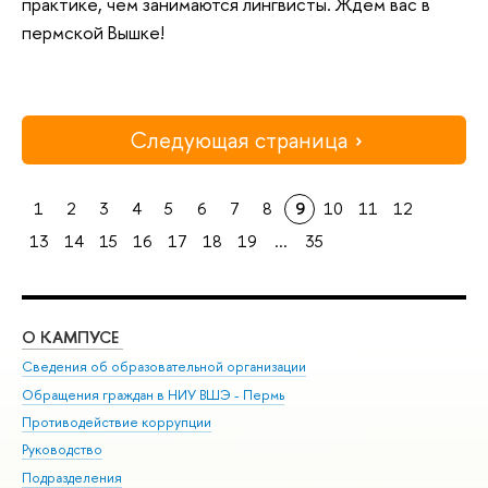
практике, чем занимаются лингвисты. Ждем вас в
пермской Вышке!
Следующая страница
1
2
3
4
5
6
7
8
9
10
11
12
13
14
15
16
17
18
19
...
35
О КАМПУСЕ
ОБ
Сведения об образовательной организации
Дов
Обращения граждан в НИУ ВШЭ - Пермь
Ол
Противодействие коррупции
При
Руководство
При
Подразделения
Ин