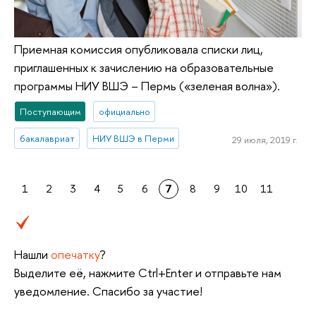
Приемная комиссия опубликовала списки лиц,
приглашенных к зачислению на образовательные
программы НИУ ВШЭ – Пермь («зеленая волна»).
Поступающим
официально
бакалавриат
НИУ ВШЭ в Перми
29 июля, 2019 г.
1
2
3
4
5
6
7
8
9
10
11
Нашли
опечатку
?
Выделите её, нажмите Ctrl+Enter и отправьте нам
уведомление. Спасибо за участие!