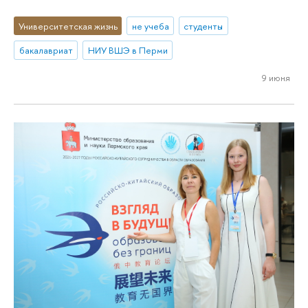
Университетская жизнь
не учеба
студенты
бакалавриат
НИУ ВШЭ в Перми
9 июня