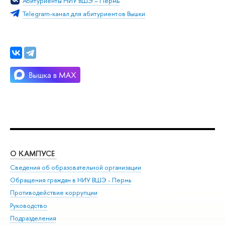
Абитуриенты НИУ ВШЭ – Пермь
Telegram-канал для абитуриентов Вышки
О КАМПУСЕ
ОБ
Сведения об образовательной организации
Дов
Обращения граждан в НИУ ВШЭ - Пермь
Ол
Противодействие коррупции
При
Руководство
При
Подразделения
Ин