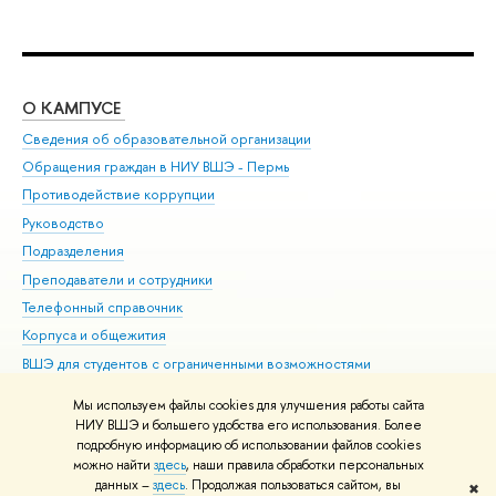
О КАМПУСЕ
ОБ
Сведения об образовательной организации
Дов
Обращения граждан в НИУ ВШЭ - Пермь
Ол
Противодействие коррупции
При
Руководство
При
Подразделения
Ин
Преподаватели и сотрудники
До
Телефонный справочник
Уни
Корпуса и общежития
Обр
ВШЭ для студентов с ограниченными возможностями
здоровья и инвалидностью
Мы используем файлы cookies для улучшения работы сайта
Единая платежная страница
НИУ ВШЭ и большего удобства его использования. Более
подробную информацию об использовании файлов cookies
можно найти
здесь
, наши правила обработки персональных
данных –
здесь
. Продолжая пользоваться сайтом, вы
✖