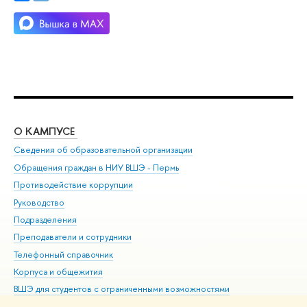
О КАМПУСЕ
ОБ
Сведения об образовательной организации
Дов
Обращения граждан в НИУ ВШЭ - Пермь
Ол
Противодействие коррупции
При
Руководство
При
Подразделения
Ин
Преподаватели и сотрудники
До
Телефонный справочник
Уни
Корпуса и общежития
Обр
ВШЭ для студентов с ограниченными возможностями
здоровья и инвалидностью