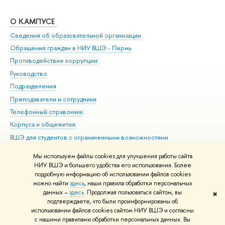
О КАМПУСЕ
ОБ
Сведения об образовательной организации
Дов
Обращения граждан в НИУ ВШЭ - Пермь
Ол
Противодействие коррупции
При
Руководство
При
Подразделения
Ин
Преподаватели и сотрудники
До
Телефонный справочник
Уни
Корпуса и общежития
Обр
ВШЭ для студентов с ограниченными возможностями
здоровья и инвалидностью
Мы используем файлы cookies для улучшения работы сайта
Единая платежная страница
НИУ ВШЭ и большего удобства его использования. Более
подробную информацию об использовании файлов cookies
можно найти
здесь
, наши правила обработки персональных
данных –
здесь
. Продолжая пользоваться сайтом, вы
✖
Редактору
подтверждаете, что были проинформированы об
© НИУ ВШЭ 1993–2026
Условия использования материалов
Адреса
использовании файлов cookies сайтом НИУ ВШЭ и согласны
с нашими правилами обработки персональных данных. Вы
и контакты
Карта сайта