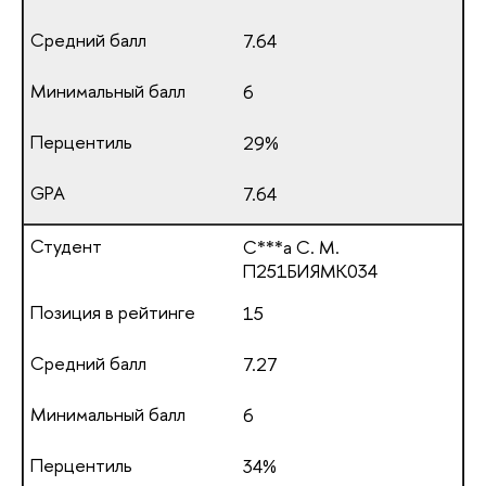
7.64
6
29%
7.64
С***а С. М.
П251БИЯМК034
15
7.27
6
34%