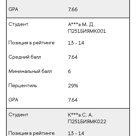
7.66
А***а М. Д.
П251БИЯМК001
13 - 14
7.64
6
29%
7.64
К***а С. А.
П251БИЯМК022
13 - 14