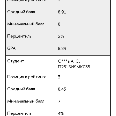
8.91
8
2%
8.89
С***а А. С.
П251БИЯМК035
3
8.45
7
4%