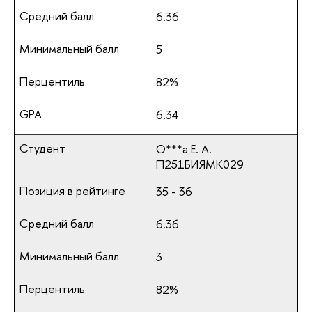
6.36
5
82%
6.34
О***а Е. А.
П251БИЯМК029
35 - 36
6.36
3
82%