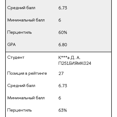
6.73
6
60%
6.80
К***а Д. А.
П251БИЯМК024
27
6.73
6
63%