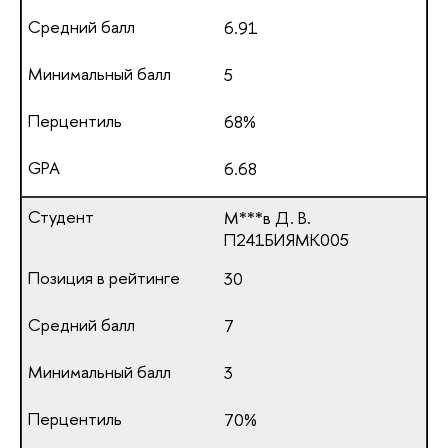
6.91
5
68%
6.68
М***в Д. В.
П241БИЯМК005
30
7
3
70%