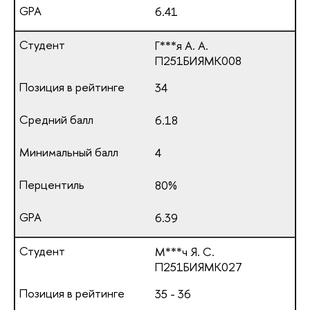
6.41
Г***я А. А.
П251БИЯМК008
34
6.18
4
80%
6.39
М***ч Я. С.
П251БИЯМК027
35 - 36