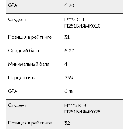
6.70
Г***а С. Г.
П251БИЯМК010
31
6.27
4
73%
6.48
Н***а К. В.
П251БИЯМК028
32