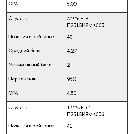
5.09
А***в Б. В.
П251БИЯМК003
40
4.27
2
95%
4.30
Т***в В. С.
П251БИЯМК036
41