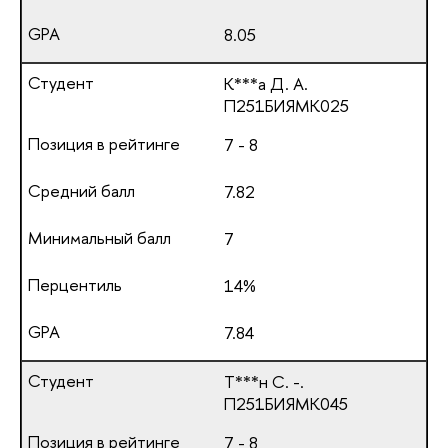
8.05
К***а Д. А.
П251БИЯМК025
7 - 8
7.82
7
14%
7.84
Т***н С. -.
П251БИЯМК045
7 - 8