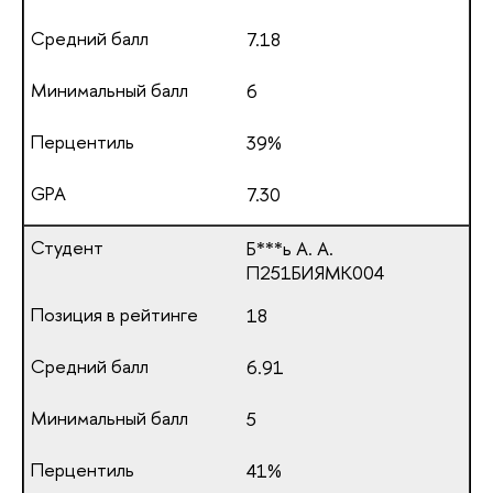
7.18
6
39%
7.30
Б***ь А. А.
П251БИЯМК004
18
6.91
5
41%