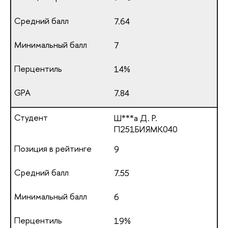
7.64
7
14%
7.84
Ш***а Д. Р.
П251БИЯМК040
9
7.55
6
19%