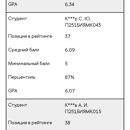
6.34
К***р С. Ю.
П251БИЯМК043
37
6.09
5
87%
6.07
К***в А. И.
П251БИЯМК015
38