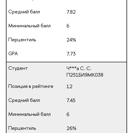
7.82
6
24%
7.73
Ч***а С. С.
П251БИЯМК038
12
7.45
6
26%