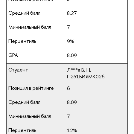
8.27
7
9%
8.09
Л***я В. Н.
П251БИЯМК026
6
8.09
7
12%