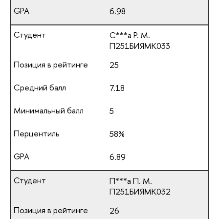
6.98
С***а Р. М.
П251БИЯМК033
25
7.18
5
58%
6.89
П***а П. М.
П251БИЯМК032
26