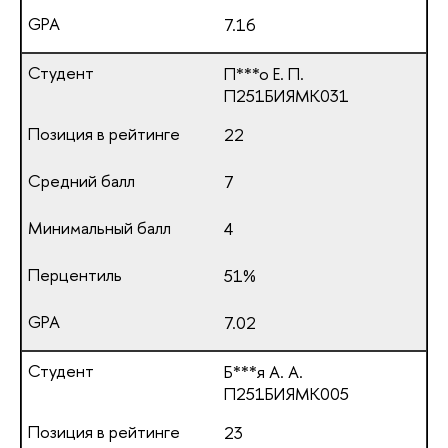
7.16
П***о Е. П.
П251БИЯМК031
22
7
4
51%
7.02
Б***я А. А.
П251БИЯМК005
23