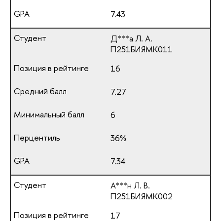
7.43
Д***а Л. А.
П251БИЯМК011
16
7.27
6
36%
7.34
А***н Л. В.
П251БИЯМК002
17