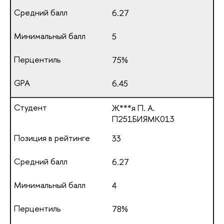
6.27
5
75%
6.45
Ж***я П. А.
П251БИЯМК013
33
6.27
4
78%