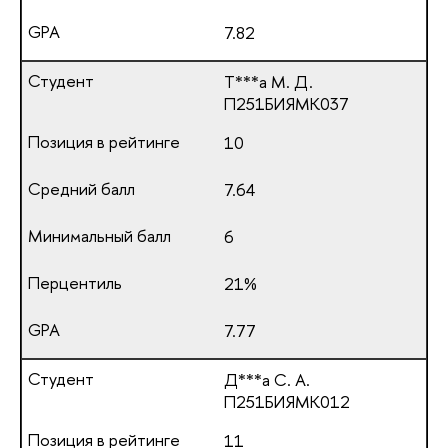
7.82
Т***а М. Д.
П251БИЯМК037
10
7.64
6
21%
7.77
Д***а С. А.
П251БИЯМК012
11