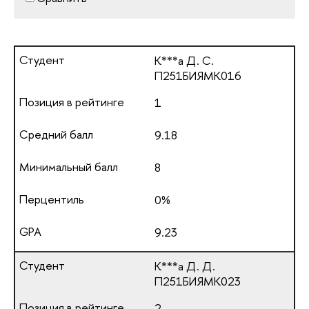
К***а Д. С.
П251БИЯМК016
1
9.18
8
0%
9.23
К***а Д. Д.
П251БИЯМК023
2