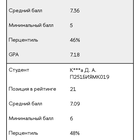
7.36
5
46%
7.18
К***а Д. А.
П251БИЯМК019
21
7.09
6
48%