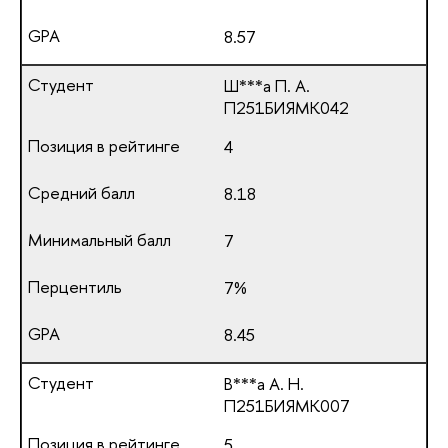
8.57
Ш***а П. А.
П251БИЯМК042
4
8.18
7
7%
8.45
В***а А. Н.
П251БИЯМК007
5