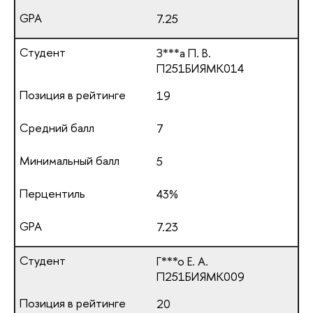
7.25
З***а П. В.
П251БИЯМК014
19
7
5
43%
7.23
Г***о Е. А.
П251БИЯМК009
20