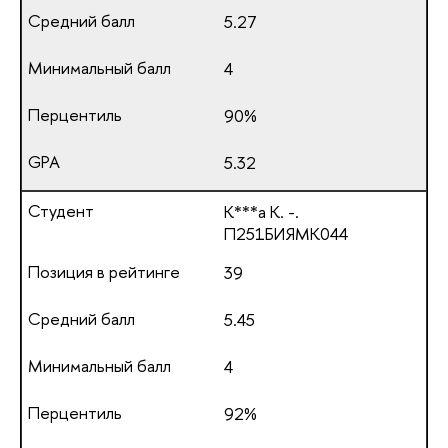
5.27
4
90%
5.32
К***а К. -.
П251БИЯМК044
39
5.45
4
92%