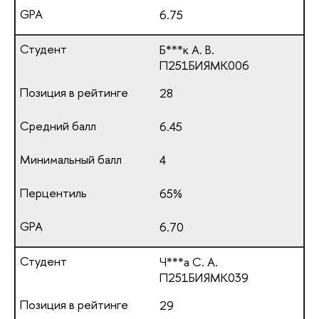
6.75
Б***к А. В.
П251БИЯМК006
28
6.45
4
65%
6.70
Ч***а С. А.
П251БИЯМК039
29