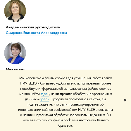
Академический руководитель
Смирнова Елизавета Александровна
Менеджер
Кольцова Оксана Леонидовна
Мы используем файлы cookies для улучшения работы сайта
НИУ ВШЭ и большего удобства его использования. Более
подробную информацию об использовании файлов cookies
можно найти
здесь
, наши правила обработки персональных
Академический руководитель:
данных –
здесь
. Продолжая пользоваться сайтом, вы
✖
Адрес: г. Пермь, бульвар Гагарина, 37, каб. 232
подтверждаете, что были проинформированы об
использовании файлов cookies сайтом НИУ ВШЭ и согласны
+7 (342) 200-95-43
с нашими правилами обработки персональных данных. Вы
можете отключить файлы cookies в настройках Вашего
Учебный офис:
браузера.
Менеджер ОП - Кутявина Ольга Вениаминовна OVKutiavina@hse.ru