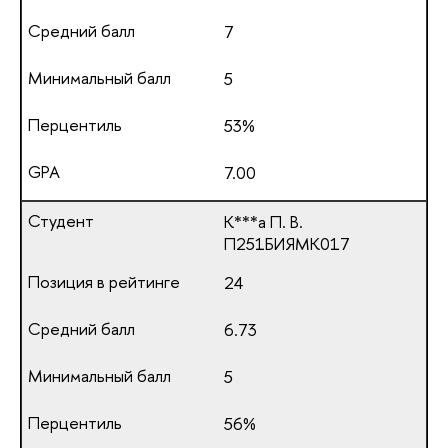
7
5
53%
7.00
К***а П. В.
П251БИЯМК017
24
6.73
5
56%