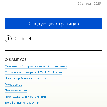
20 апреля 2025
Следующая страница
1
2
3
4
О КАМПУСЕ
ОБ
Сведения об образовательной организации
Дов
Обращения граждан в НИУ ВШЭ - Пермь
Ол
Противодействие коррупции
При
Руководство
При
Подразделения
Ин
Преподаватели и сотрудники
До
Телефонный справочник
Уни