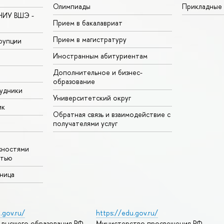
Олимпиады
Прикладные
НИУ ВШЭ -
Прием в бакалавриат
Прием в магистратуру
рупции
Иностранным абитуриентам
Дополнительное и бизнес-
образование
удники
Университетский округ
ик
Обратная связь и взаимодействие с
получателями услуг
жностями
стью
аница
.gov.ru/
https://edu.gov.ru/
 высшего образования РФ
Министерство просвещения РФ