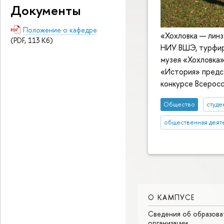
Документы
Положение о кафедре
«Хохловка — лин
(PDF, 113 Кб)
НИУ ВШЭ, турфир
музея «Хохловка»
«История» предс
конкурсе Всеросс
Общество
студе
общественная деят
О КАМПУСЕ
Сведения об образова
организации