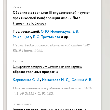
Книга
Сборник материалов III студенческой научно-
практической конференции имени Льва
Львовича Любимова
Под редакцией:
О. Ю. Исопескуль
,
Е. В.
Роженцова
,
Е. С. Третьякова
и др.
Пермь: Редакционно-издательский отдел НИУ
ВШЭ-Пермь, 2025.
Статья
Цифровое сопровождение гуманитарных
образовательных программ
Корниенко С. И.
,
Исмакаева И. Д.
,
Сенина А. В.
Отечественная и зарубежная педагогика. 2026.
Т. 1. № 2(113).
С. 91-102.
Глава в книге
Городское пространство и городская среда