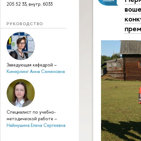
205 52 33, внутр. 6033
воше
конк
РУКОВОДСТВО
прем
Заведующая кафедрой
–
Кимерлинг Анна Семеновна
Специалист по учебно-
методической работе
–
Наймушина Елена Сергеевна