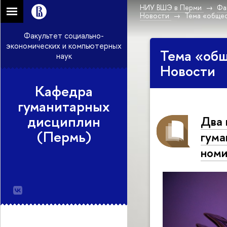
НИУ ВШЭ в Перми
Фа
Новости
Тема «общес
Факультет социально-
экономических и компьютерных
Тема «общ
наук
Новости
Кафедра
гуманитарных
дисциплин
Два 
(Пермь)
гума
номи