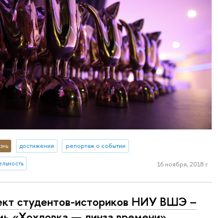
знь
достижения
репортаж о событии
ельность
16 ноября, 2018 г.
кт студентов-историков НИУ ВШЭ –
ь «Хохловка — линза времени»