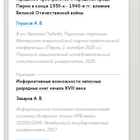
Перми в конце 1930-х - 1940-е гг.: влияние
Великой Отечественной войны
Глушков А. В.
В кн.: Великая Победа. Пермские страницы.
Материалы всероссийской научно-практической
конференции (Пермь, 1 октября 2025 г.).
Пермский национальный исследовательский
политехнический университет, 2025.
Препринт
Информативные возможности записных
разрядных книг начала XVIII века
Захаров А. В.
Информационно-поисковая полнотекстовая
система «Боярские списки XVIII века».
0220510249. Челябинский государственный
университет, 2017