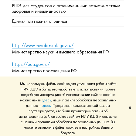
ВШЭ для студентов с ограниченными возможностями
здоровья и инвалидностью
Единая платежная страница
http://www.minobrnauki.gov.ru/
Министерство науки и высшего образования РФ
https://edu.gov.ru/
Министерство просвещения РФ
https://elearning.hse.ru/mooc
Мы используем файлы cookies для улучшения работы сайта
Массовые открытые онлайн-курсы
НИУ ВШЭ и большего удобства его использования. Более
подробную информацию об использовании файлов cookies
можно найти
здесь
, наши правила обработки персональных
данных –
здесь
. Продолжая пользоваться сайтом, вы
✖
подтверждаете, что были проинформированы об
© НИУ ВШЭ 1993–2026
Условия использования материалов
использовании файлов cookies сайтом НИУ ВШЭ и согласны
Адреса и контакты
Карта сайта
с нашими правилами обработки персональных данных. Вы
можете отключить файлы cookies в настройках Вашего
Редактору
браузера.