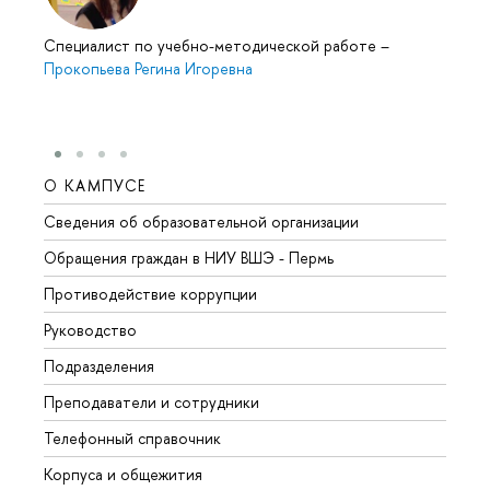
Специалист по учебно-методической работе
–
Прокопьева Регина Игоревна
О КАМПУСЕ
ОБР
Сведения об образовательной организации
Довуз
Обращения граждан в НИУ ВШЭ - Пермь
Олим
Противодействие коррупции
Прием
Руководство
Прием
Подразделения
Иност
Преподаватели и сотрудники
Допол
Телефонный справочник
Униве
Корпуса и общежития
Обрат