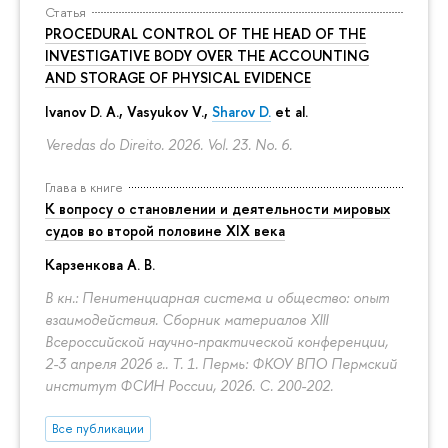
Статья
PROCEDURAL CONTROL OF THE HEAD OF THE
INVESTIGATIVE BODY OVER THE ACCOUNTING
AND STORAGE OF PHYSICAL EVIDENCE
Ivanov D. A., Vasyukov V.,
Sharov D.
et al.
Veredas do Direito. 2026. Vol. 23. No. 6.
Глава в книге
К вопросу о становлении и деятельности мировых
судов во второй половине XIX века
Карзенкова А. В.
В кн.: Пенитенциарная система и общество: опыт
взаимодействия. Сборник материалов XIII
Всероссийской научно-практической конференции,
2-3 апреля 2026 г.. Т. 1. Пермь: ФКОУ ВПО Пермский
институт ФСИН России, 2026.
С. 200-202.
Все публикации