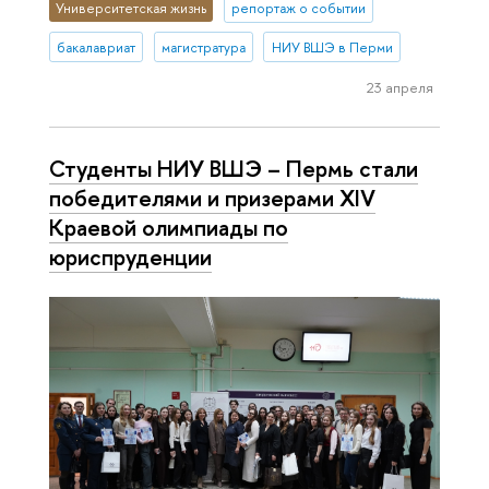
Университетская жизнь
репортаж о событии
бакалавриат
магистратура
НИУ ВШЭ в Перми
23 апреля
Студенты НИУ ВШЭ – Пермь стали
победителями и призерами XIV
Краевой олимпиады по
юриспруденции