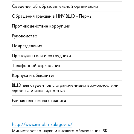
Сведения об образовательной организации
Довуз
Обращения граждан в НИУ ВШЭ - Пермь
Олим
Противодействие коррупции
Прием
Руководство
Прием
Подразделения
Иност
Преподаватели и сотрудники
Допол
Телефонный справочник
Униве
Корпуса и общежития
Обрат
ВШЭ для студентов с ограниченными возможностями
здоровья и инвалидностью
Единая платежная страница
http://www.minobrnauki.gov.ru/
Министерство науки и высшего образования РФ