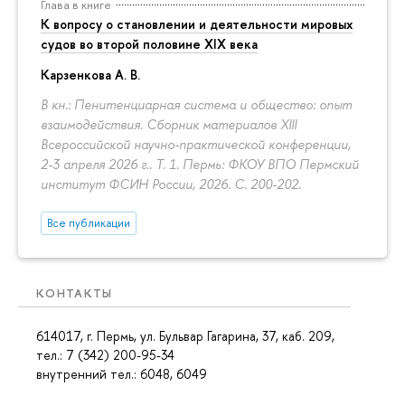
Глава в книге
К вопросу о становлении и деятельности мировых
судов во второй половине XIX века
Карзенкова А. В.
В кн.: Пенитенциарная система и общество: опыт
взаимодействия. Сборник материалов XIII
Всероссийской научно-практической конференции,
2-3 апреля 2026 г.. Т. 1. Пермь: ФКОУ ВПО Пермский
институт ФСИН России, 2026.
С. 200-202.
Все публикации
КОНТАКТЫ
614017, г. Пермь, ул. Бульвар Гагарина, 37, каб. 209,
тел.: 7 (342) 200-95-34
внутренний тел.: 6048, 6049