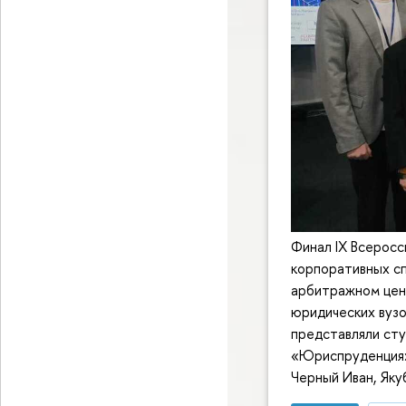
Финал IX Всеросс
корпоративных сп
арбитражном цен
юридических вузо
представляли ст
«Юриспруденция»
Черный Иван, Яку