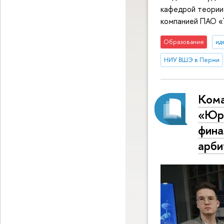
кафедрой теории
компанией ПАО «
Образование
ид
НИУ ВШЭ в Перми
Кома
«Юри
фина
арб