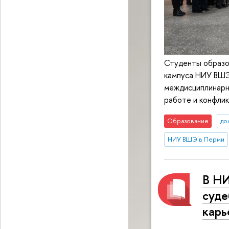
Студенты образо
кампуса НИУ ВШЭ 
междисциплинарн
работе и конфлик
Образование
до
НИУ ВШЭ в Перми
В Н
суде
карь