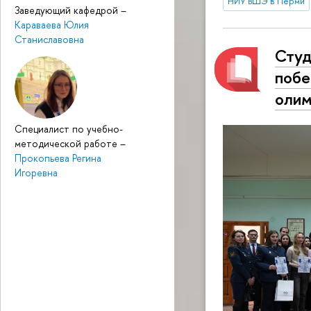
НИУ ВШЭ в Перми
Заведующий кафедрой
–
Караваева Юлия
Станиславовна
Сту
побе
олим
Специалист по учебно-
методической работе
–
Прокопьева Регина
Игоревна