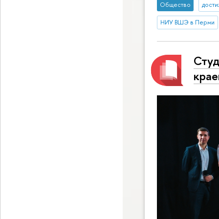
Общество
дост
НИУ ВШЭ в Перми
Студ
крае