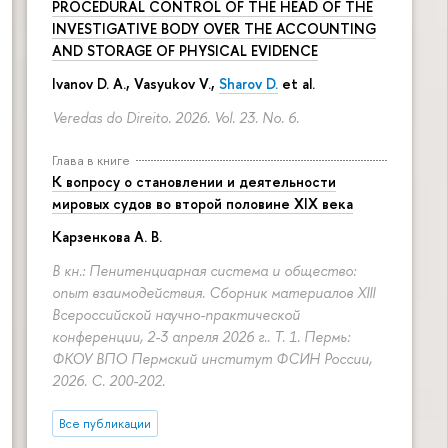
PROCEDURAL CONTROL OF THE HEAD OF THE
INVESTIGATIVE BODY OVER THE ACCOUNTING
AND STORAGE OF PHYSICAL EVIDENCE
Ivanov D. A., Vasyukov V.,
Sharov D.
et al.
Veredas do Direito. 2026. Vol. 23. No. 6.
Глава в книге
К вопросу о становлении и деятельности
мировых судов во второй половине XIX века
Карзенкова А. В.
В кн.: Пенитенциарная система и общество:
опыт взаимодействия. Сборник материалов XIII
Всероссийской научно-практической
конференции, 2-3 апреля 2026 г.. Т. 1. Пермь:
ФКОУ ВПО Пермский институт ФСИН России,
2026.
С. 200-202.
Все публикации