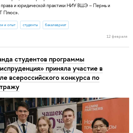
 права и юридической практики НИУ ВШЭ – Пермь и
Т Плюс».
еи и опыт
студенты
бакалавриат
12 февраля
нда студентов программы
спруденция» приняла участие в
ле всероссийского конкурса по
итражу