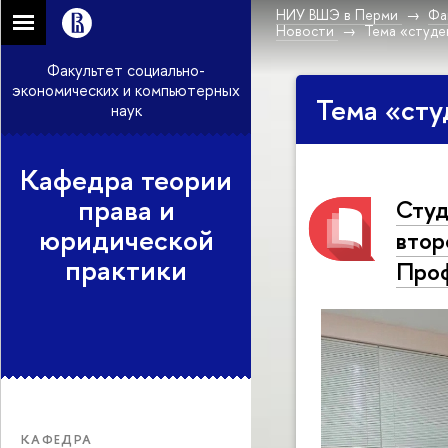
НИУ ВШЭ в Перми
Фа
Новости
Тема «студ
Факультет социально-
экономических и компьютерных
Тема «сту
наук
Кафедра теории
права и
Студ
юридической
втор
практики
Про
КАФЕДРА