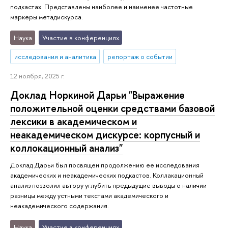
подкастах. Представлены наиболее и наименее частотные
маркеры метадискурса.
Наука
Участие в конференциях
исследования и аналитика
репортаж о событии
12 ноября, 2025 г.
Доклад Норкиной Дарьи "Выражение
положительной оценки средствами базовой
лексики в академическом и
неакадемическом дискурсе: корпусный и
коллокационный анализ"
Доклад Дарьи был посвящен продолжению ее исследования
академических и неакадемических подкастов. Коллакационный
анализ позволил автору углубить предыдущие выводы о наличии
разницы между устными текстами академического и
неакадемического содержания.
Наука
Участие в конференциях