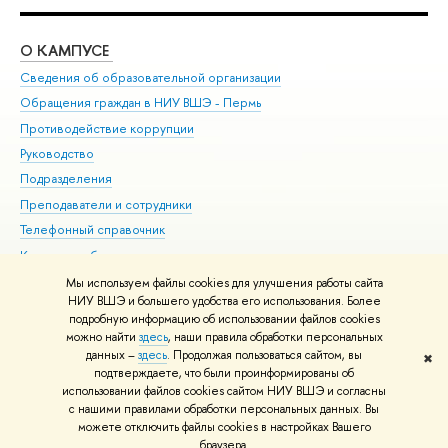
О КАМПУСЕ
ОБ
Сведения об образовательной организации
Дов
Обращения граждан в НИУ ВШЭ - Пермь
Ол
Противодействие коррупции
При
Руководство
При
Подразделения
Ин
Преподаватели и сотрудники
До
Телефонный справочник
Уни
Корпуса и общежития
Обр
ВШЭ для студентов с ограниченными возможностями
Мы используем файлы cookies для улучшения работы сайта
здоровья и инвалидностью
НИУ ВШЭ и большего удобства его использования. Более
подробную информацию об использовании файлов cookies
Единая платежная страница
можно найти
здесь
, наши правила обработки персональных
данных –
здесь
. Продолжая пользоваться сайтом, вы
✖
Редактору
подтверждаете, что были проинформированы об
© НИУ ВШЭ 1993–2026
Условия использования материалов
Адреса
использовании файлов cookies сайтом НИУ ВШЭ и согласны
с нашими правилами обработки персональных данных. Вы
и контакты
Карта сайта
можете отключить файлы cookies в настройках Вашего
Шрифты HSE Sans и HSE Slab разработаны в
Школе дизайна НИУ ВШЭ
браузера.