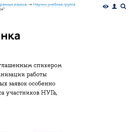
ранных языков
Научно-учебная группа
ок"
енка
иглашенным спикером
ганизации работы
ых заявок особенно
са участников НУГа,