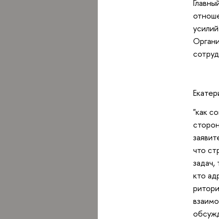
Главны
отноше
усилий
Органи
сотруд
Екатер
"как с
сторон
заявит
что ст
задач,
кто ад
ритори
взаимо
обсужд