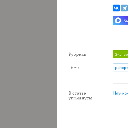
Рубрики
Экспер
Темы
репорт
Научно
В статье
упомянуты