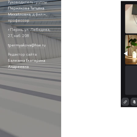
Руководитель группы:
Пермякова Татьяна
Михайловна
, д.фил.н.,
профессор
г.Пермь, ул. Лебедева,
27, каб. 208
tpermyakova@hse.ru
Редактор сайта:
Балезина Екатерина
Андреевна