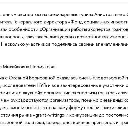
шенным экспертом на семинаре выступила Анистратенко 
итель Генерального директора «Фонд социальных инвестиц
али особенности «Организации работы экспертов грантов
ли вопросы, завязалась дискуссия о возможностях изменен
. Несколько участников поделились своими впечатлениями
а Михайловна Пермякова:
ча с Оксаной Борисовной оказалась очень плодотворной п
, исследователи НУГа и все заинтересованные участники 
омиться с «кухней» организации экспертизы грантовых зая
, чем руководствуются организаторы, помимо очевидных о
, мы смогли понять, что на саму форму подачи заявки вли
остояния рынка «grant-writing» и конкуренции до постоян
зационной политики, совершенствования принципов и пра