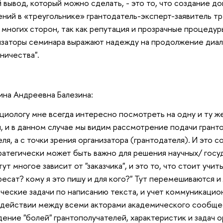
й вывод, который можно сделать, - это то, что создание 
ний в «треугольнике» грантодатель-эксперт-заявитель т
 многих сторон, так как репутация и прозрачные процедур
заторы семинара выражают надежду на продолжение диал
ничества".
ина Андреевна Балезина:
оциологу мне всегда интересно посмотреть на одну и ту ж
, и в данном случае мы видим рассмотрение подачи гранто
еля, а с точки зрения организатора (грантодателя). И это с
ратегически может быть важно для решения научных/ гос
 тут многое зависит от "заказчика", и это то, что стоит учит
ресат? кому я это пишу и для кого?" Тут перемешиваются 
ческие задачи по написанию текста, и учет коммуникаци
действии между всеми акторами академического сообще
ение "болей" грантополучателей, характеристик и задач о