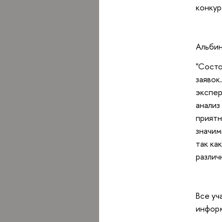
конкур
Альбин
"Состо
заявок
экспер
анализ
приятн
значим
так ка
различ
Все уч
информ