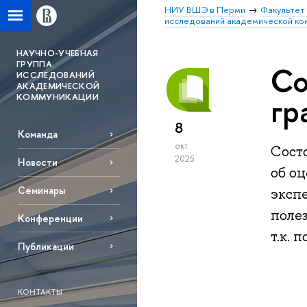
НИУ ВШЭ в Перми
Факультет
исследований академической ко
НАУЧНО-УЧЕБНАЯ
ГРУППА
Со
ИССЛЕДОВАНИЙ
АКАДЕМИЧЕСКОЙ
КОММУНИКАЦИИ
гр
8
Команда
окт
Сост
2025
Новости
об оц
Семинары
эксп
полез
Конференции
т.к. 
Публикации
КОНТАКТЫ