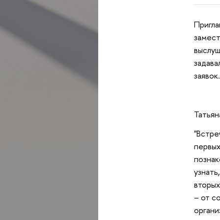
Пригла
замест
выслуш
задава
заявок
Татьян
"Встре
первых
познак
узнать
вторых
– от с
органи