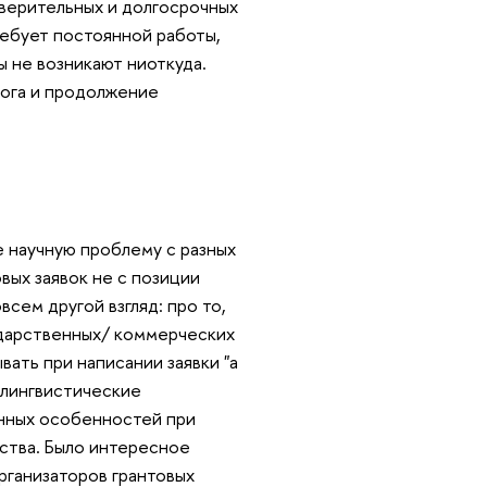
доверительных и долгосрочных
ребует постоянной работы,
ы не возникают ниоткуда.
ога и продолжение
е научную проблему с разных
вых заявок не с позиции
овсем другой взгляд: про то,
ударственных/ коммерческих
ывать при написании заявки "а
и лингвистические
онных особенностей при
ства. Было интересное
рганизаторов грантовых