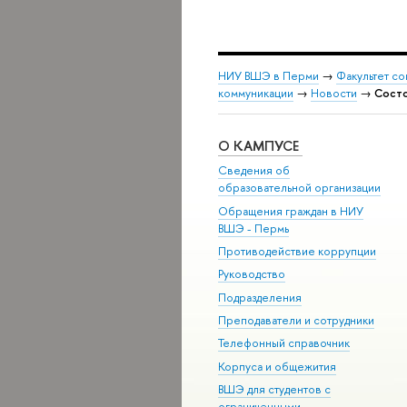
НИУ ВШЭ в Перми
→
Факультет с
коммуникации
→
Новости
→
Состо
О КАМПУСЕ
Сведения об
образовательной организации
Обращения граждан в НИУ
ВШЭ - Пермь
Противодействие коррупции
Руководство
Подразделения
Преподаватели и сотрудники
Телефонный справочник
Корпуса и общежития
ВШЭ для студентов с
ограниченными