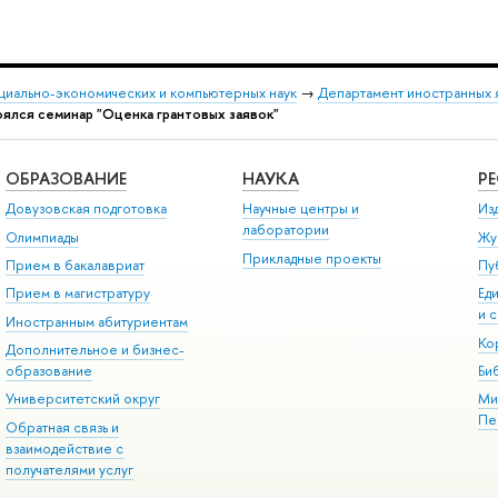
оциально-экономических и компьютерных наук
→
Департамент иностранных 
ялся семинар "Оценка грантовых заявок"
ОБРАЗОВАНИЕ
НАУКА
Р
Довузовская подготовка
Научные центры и
Из
лаборатории
Олимпиады
Жу
Прикладные проекты
Прием в бакалавриат
Пу
Прием в магистратуру
Ед
и 
Иностранным абитуриентам
Ко
Дополнительное и бизнес-
образование
Би
Университетский округ
Ми
Пе
Обратная связь и
взаимодействие с
получателями услуг