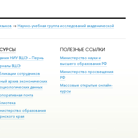
языков
→
Научно-учебная группа исследований академической
ЕСУРСЫ
ПОЛЕЗНЫЕ ССЫЛКИ
дания НИУ ВШЭ ­– Пермь
Министерство науки и
высшего образования РФ
рналы ВШЭ
Министерство просвещения
бликации сотрудников
РФ
иный архив экономических
Массовые открытые онлайн-
социологических данных
курсы
рпоративная почта
блиотека
нистерство образования
рмского края