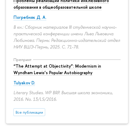
Проблемы реализации политики инклюзивного
образования в общеобразовательной школе
Погребняк Д. А.
В кн.: Сборник материалов III студенческой научно-
практической конференции имени Льва Львовича
Любимова. Пермь: Редакционно-издательский отдел
НИУ ВШЭ-Пермь, 2025.
С. 71-78.
Препринт
“The Attempt at Objectivity”: Modernism in
Wyndham Lewis’s Popular Autobiography
Tulyakov D.
Literary Studies. WP BRP. Высшая школа экономики,
2016. No. 13/LS/2016.
Все публикации