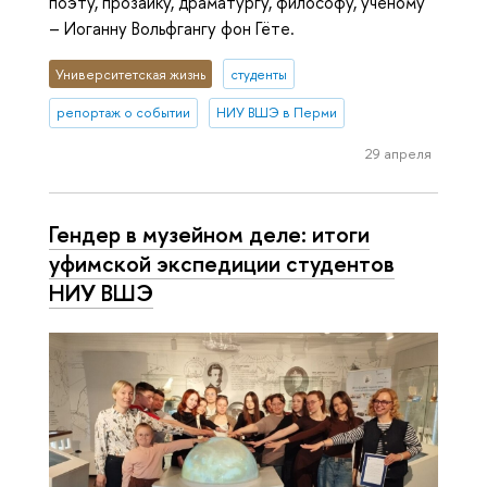
поэту, прозаику, драматургу, философу, ученому
– Иоганну Вольфгангу фон Гёте.
Университетская жизнь
студенты
репортаж о событии
НИУ ВШЭ в Перми
29 апреля
Гендер в музейном деле: итоги
уфимской экспедиции студентов
НИУ ВШЭ