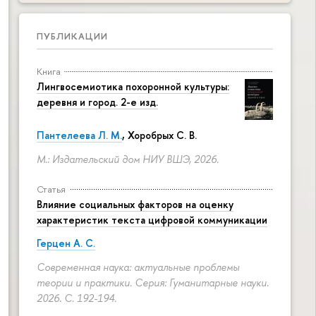
ПУБЛИКАЦИИ
Книга
Лингвосемиотика похоронной культуры:
деревня и город. 2-е изд.
Пантелеева Л. М.
,
Хоробрых С. В.
М.: Издательский дом НИУ ВШЭ, 2026.
Статья
Влияние социальных факторов на оценку
характеристик текста цифровой коммуникации
Герцен А. С.
Современная наука: актуальные проблемы
теории и практики. Серия: Гуманитарные науки.
2026.
С. 192-194.