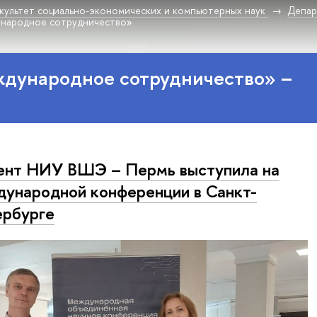
культет социально-экономических и компьютерных наук
Депар
ународное сотрудничество»
ждународное сотрудничество» –
нт НИУ ВШЭ – Пермь выступила на
ународной конференции в Санкт-
рбурге