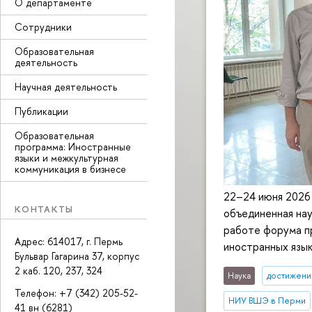
О департаменте
Сотрудники
Образовательная
деятельность
Научная деятельность
Публикации
Образовательная
программа: Иностранные
языки и межкультурная
коммуникация в бизнесе
22–24 июня 2026
КОНТАКТЫ
объединенная на
работе форума п
Адрес: 614017, г. Пермь
иностранных язык
Бульвар Гагарина 37, корпус
2 каб. 120, 237, 324
Наука
достижени
Телефон: +7 (342) 205-52-
НИУ ВШЭ в Перми
41 вн (6281)