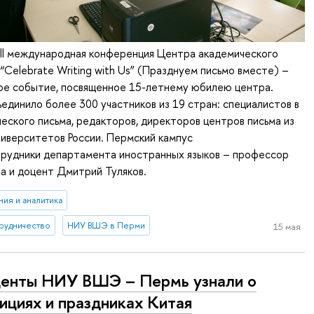
 ll международная конференция Центра академического
Celebrate Writing with Us” (Празднуем письмо вместе) –
е событие, посвященное 15-летнему юбилею центра.
динило более 300 участников из 19 стран: специалистов в
еского письма, редакторов, директоров центров письма из
ниверситетов России. Пермский кампус
трудники департамента иностранных языков – профессор
а и доцент Дмитрий Туляков.
ия и аналитика
рудничество
НИУ ВШЭ в Перми
15 мая
енты НИУ ВШЭ – Пермь узнали о
ициях и праздниках Китая