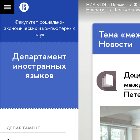
НИУ ВШЭ в Перми
Фа
Новости
Тема «межд
Факультет социально-
экономических и компьютерных
Тема «ме
наук
Новости
Департамент
иностранных
языков
Доце
межд
Пете
ДЕПАРТАМЕНТ