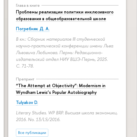
Глава в книге
Проблемы реализации политики инклюзивного
образования в общеобразовательной школе
Погребняк Д. А.
В кн.: Сборник материалов III студенческой
научно-практической конференции имени Льва
Львовича Любимова. Пермь: Редакционно-
издательский отдел НИУ ВШЭ-Пермь, 2025.
С. 71-78.
Препринт
“The Attempt at Objectivity”: Modernism in
Wyndham Lewis’s Popular Autobiography
Tulyakov D.
Literary Studies. WP BRP. Высшая школа экономики,
2016. No. 13/LS/2016.
Все публикации