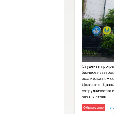
Студенты програ
бизнесе» заверш
реализованном с
Джакарте. Данны
сотрудничества и
разных стран.
Образование
ст