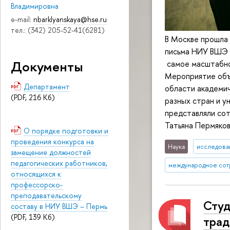
Владимировна
e-mail:
nbarklyanskaya@hse.ru
тел.: (342) 205-52-41(6281)
В Москве прошла
письма НИУ ВШЭ “
Документы
самое масштабно
Мероприятие объе
Департамент
области академич
(PDF, 216 Кб)
разных стран и у
представляли со
Татьяна Пермяков
О порядке подготовки и
проведения конкурса на
Наука
исследован
замещение должностей
педагогических работников,
международное сот
относящихся к
профессорско-
преподавательскому
Студ
составу в НИУ ВШЭ – Пермь
(PDF, 139 Кб)
трад