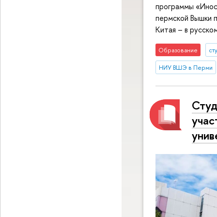
программы «Иност
пермской Вышки п
Китая – в русско
Образование
ст
НИУ ВШЭ в Перми
Студ
учас
унив