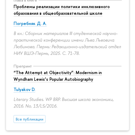
Глава в книге
Проблемы реализации политики инклюзивного
образования в общеобразовательной школе
Погребняк Д. А.
В кн.: Сборник материалов III студенческой научно-
практической конференции имени Льва Львовича
Любимова. Пермь: Редакционно-издательский отдел
НИУ ВШЭ-Пермь, 2025.
С. 71-78.
Препринт
“The Attempt at Objectivity”: Modernism in
Wyndham Lewis’s Popular Autobiography
Tulyakov D.
Literary Studies. WP BRP. Высшая школа экономики,
2016. No. 13/LS/2016.
Все публикации