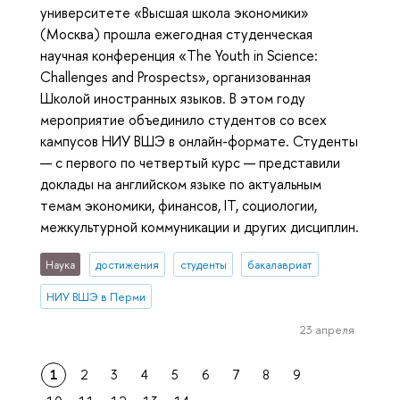
университете «Высшая школа экономики»
(Москва) прошла ежегодная студенческая
научная конференция «The Youth in Science:
Challenges and Prospects», организованная
Школой иностранных языков. В этом году
мероприятие объединило студентов со всех
кампусов НИУ ВШЭ в онлайн-формате. Студенты
— с первого по четвертый курс — представили
доклады на английском языке по актуальным
темам экономики, финансов, IT, социологии,
межкультурной коммуникации и других дисциплин.
Наука
достижения
студенты
бакалавриат
НИУ ВШЭ в Перми
23 апреля
1
2
3
4
5
6
7
8
9