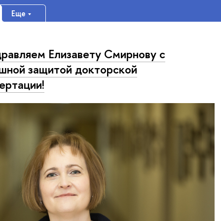
Еще
равляем Елизавету Смирнову с
шной защитой докторской
ертации!