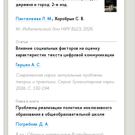
деревня и город. 2-е изд.
Пантелеева Л. М.
,
Хоробрых С. В.
М.: Издательский дом НИУ ВШЭ, 2026.
Статья
Влияние социальных факторов на оценку
характеристик текста цифровой коммуникации
Герцен А. С.
Современная наука: актуальные проблемы
теории и практики. Серия: Гуманитарные науки.
2026.
С. 192-194.
Глава в книге
Проблемы реализации политики инклюзивного
образования в общеобразовательной школе
Погребняк Д. А.
В кн.: Сборник материалов III студенческой