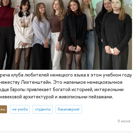
еча клуба любителей немецкого языка в этом учебном году
княжеству Лихтенштейн. Это маленькое немецкоязычное
рдце Европы привлекает богатой историей, интересными
невековой архитектурой и живописными пейзажами.
знь
не учеба
студенты
бакалавриат
9 июня