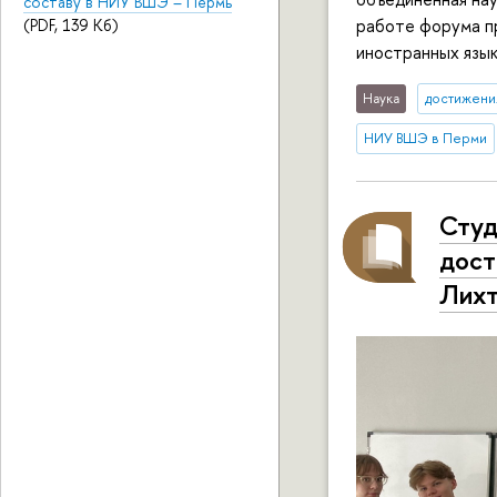
составу в НИУ ВШЭ – Пермь
работе форума п
(PDF, 139 Кб)
иностранных язык
Наука
достижени
НИУ ВШЭ в Перми
Студ
дост
Лих