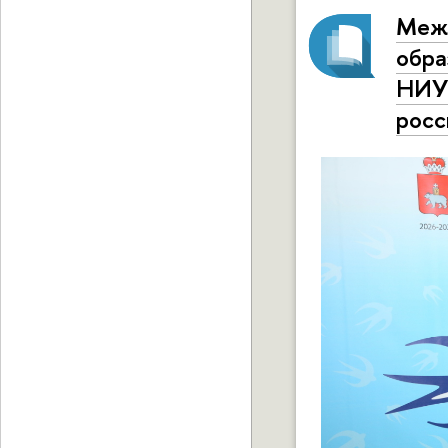
Межд
обра
НИУ 
росс