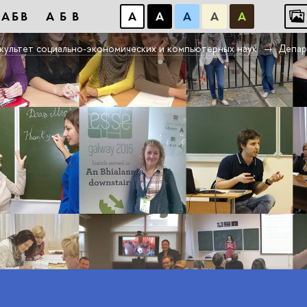
АБB
АБB
А
А
А
А
А
культет социально-экономических и компьютерных наук
Депар