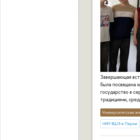
Завершающая встр
была посвящена 
государство в се
традициями, сред
Университетская жи
НИУ ВШЭ в Перми