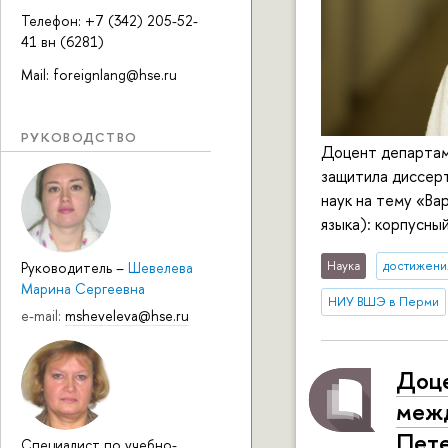
Телефон: +7 (342) 205-52-
41 вн (6281)
Mail: foreignlang@hse.ru
РУКОВОДСТВО
Доцент департам
защитила диссерт
наук на тему «Ва
языка): корпусный
Наука
достижени
Руководитель
–
Шевелева
Марина Сергеевна
НИУ ВШЭ в Перми
e-mail:
msheveleva@hse.ru
Доце
межд
Пете
Специалист по учебно-