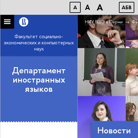
A
A
A
АБB
НИУ ВШЭ в Перми
Фа
Факультет социально-
экономических и компьютерных
наук
Департамент
иностранных
языков
Новости