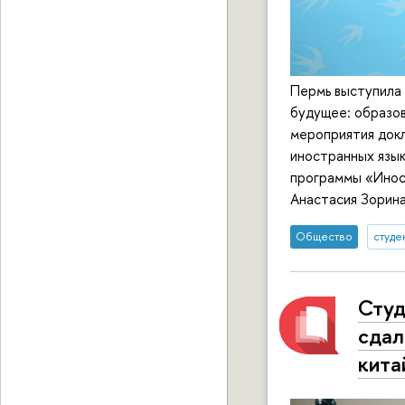
Пермь выступила 
будущее: образов
мероприятия док
иностранных язык
программы «Иност
Анастасия Зорина
Общество
студе
Сту
сдал
кита