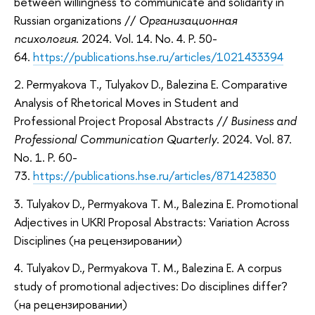
between willingness to communicate and solidarity in
Russian organizations //
Организационная
психология
. 2024. Vol. 14. No. 4. P. 50-
64.
https://publications.hse.ru/articles/1021433394
2. Permyakova T., Tulyakov D., Balezina E. Comparative
Analysis of Rhetorical Moves in Student and
Professional Project Proposal Abstracts //
Business and
Professional Communication Quarterly
. 2024. Vol. 87.
No. 1. P. 60-
73.
https://publications.hse.ru/articles/871423830
3. Tulyakov D., Permyakova T. M., Balezina E. Promotional
Adjectives in UKRI Proposal Abstracts: Variation Across
Disciplines (на рецензировании)
4. Tulyakov D., Permyakova T. M., Balezina E. A corpus
study of promotional adjectives: Do disciplines differ?
(на рецензировании)