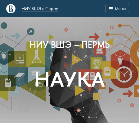
НИУ ВШЭ в Перми
Меню
НИУ ВШЭ – ПЕРМЬ
НАУКА