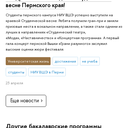
весне Пермского края!
Студенты пермского кампуса НИУ ВШЭ успешно выступили на
краевой Студенческой весне. Ребята получили гран-при и заняли
призовые места в вокальном направлении, а также стали одними из
лучших в направлениях «Студенческий театр»,
«Мода», «Наставничество» и «Концертная программа». А первый
гала-концерт пермской Вышки «Грани разумного» заслужил
высокие оценки жюри фестиваля.
Университетская жизнь
достижения
не учеба
студенты
НИУ ВШЭ в Перми
23 апреля
Еще новости
Другие бакалаврские программы