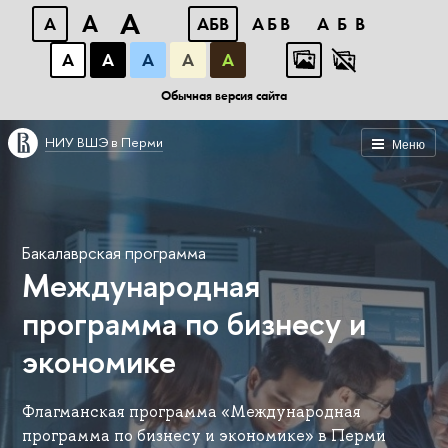
A
A
A
АБВ
АБВ
АБВ
А
А
А
А
А
Обычная версия сайта
НИУ ВШЭ в Перми
Меню
Бакалаврская программа
Международная
программа по бизнесу и
экономике
Флагманская программа «Международная
программа по бизнесу и экономике» в Перми