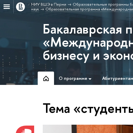
НИУ ВШЭ в Перми
Образовательные программы б
наук
Образовательная программа «Международная п
Бакалаврская 
«Международн
бизнесу и эко
О программе
Абитуриента
Тема «студент