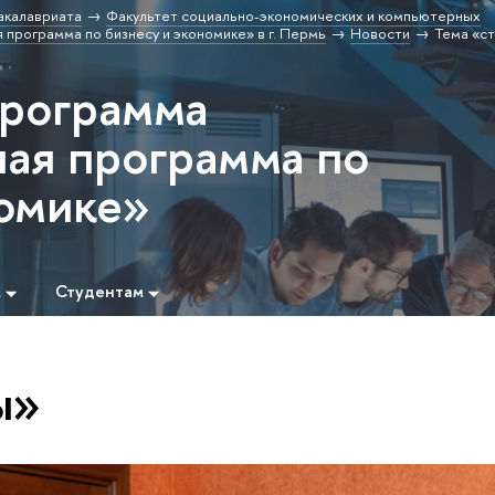
акалавриата
Факультет социально-экономических и компьютерных
рограмма по бизнесу и экономике» в г. Пермь
Новости
Тема «с
программа
ая программа по
номике»
м
Студентам
ы»