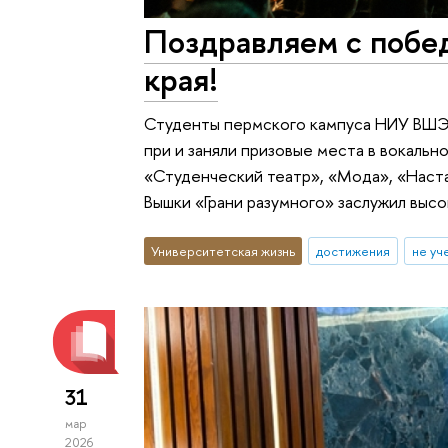
Поздравляем с побе
края!
Студенты пермского кампуса НИУ ВШЭ 
при и заняли призовые места в вокальн
«Студенческий театр», «Мода», «Наст
Вышки «Грани разумного» заслужил выс
Университетская жизнь
достижения
не уч
31
мар
2026