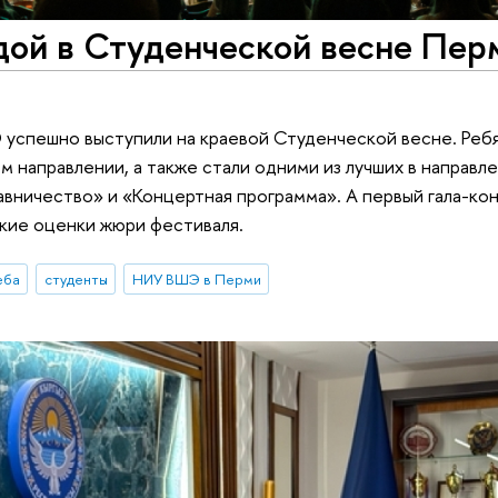
дой в Студенческой весне Пер
успешно выступили на краевой Студенческой весне. Ребя
ом направлении, а также стали одними из лучших в направл
авничество» и «Концертная программа». А первый гала-ко
окие оценки жюри фестиваля.
еба
студенты
НИУ ВШЭ в Перми