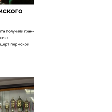
мского
та получили гран-
ениях
нцерт пермской