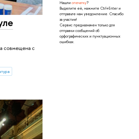
Нашли
опечатку
?
Выделите её, нажмите Ctrl+Enter и
отправьте нам уведомление. Спасибо
уле
за участие!
Сервис предназначен только для
отправки сообщений об
орфографических и пунктуационных
ошибках.
на совмещена с
атура