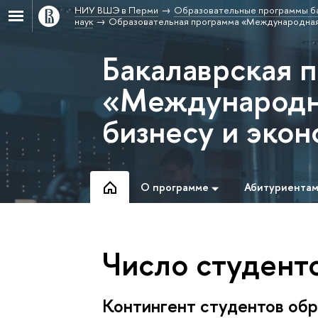
НИУ ВШЭ в Перми
Образовательные программы б
наук
Образовательная программа «Международная п
Бакалаврская 
«Международн
бизнесу и эко
О программе
Абитуриента
Число студенто
Контингент студентов обр