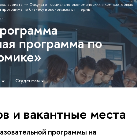
акалавриата
Факультет социально-экономических и компьютерных
рограмма по бизнесу и экономике» в г. Пермь
программа
ая программа по
номике»
м
Студентам
в и вакантные места
азовательной программы на