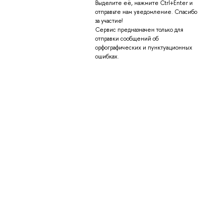
Выделите её, нажмите Ctrl+Enter и
отправьте нам уведомление. Спасибо
за участие!
Сервис предназначен только для
отправки сообщений об
орфографических и пунктуационных
ошибках.