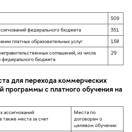
509
ассигнований федерального бюджета
351
зании платных образовательных услуг
158
ежправительственных соглашений, из числа
29
й федерального бюджета
ста для перехода коммерческих
й программы с платного обучения на
х ассигнований
Места по
 также места за счет
договорам о
целевом обучении