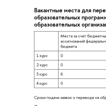
Вакантные места для пере
образовательных програм
образовательных организа
Места за счет бюджетн
ассигнований федеральн
бюджета
1 курс
0
2 курс
0
3 курс
6
4 курс
0
Сроки подачи заявок о переводе на об