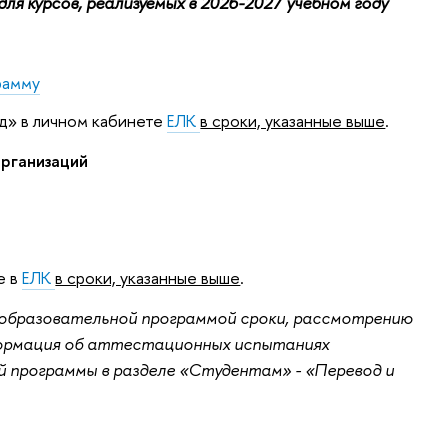
ля курсов, реализуемых в 2026-2027 учебном году
рамму
д» в личном кабинете
ЕЛК
в сроки, указанные выше
.
рганизаций
е в
ЕЛК
в сроки, указанные выше
.
е образовательной программой сроки, рассмотрению
формация об аттестационных испытаниях
 программы в разделе «Студентам» - «Перевод и