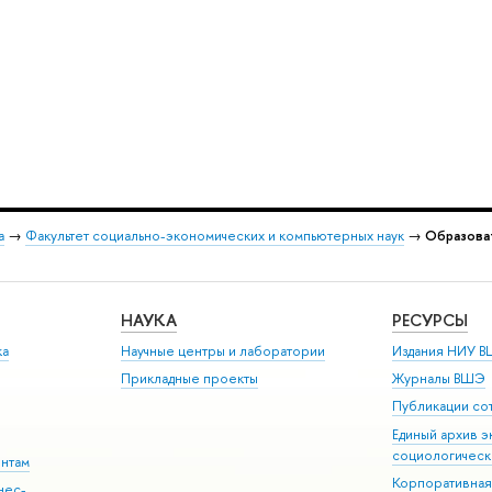
а
→
Факультет социально-экономических и компьютерных наук
→
Образоват
НАУКА
РЕСУРСЫ
ка
Научные центры и лаборатории
Издания НИУ В
Прикладные проекты
Журналы ВШЭ
Публикации со
Единый архив э
социологическ
ентам
Корпоративная
нес-