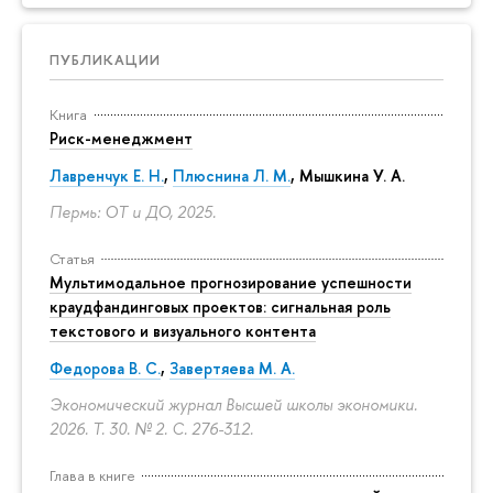
ПУБЛИКАЦИИ
Книга
Риск-менеджмент
Лавренчук Е. Н.
,
Плюснина Л. М.
,
Мышкина У. А.
Пермь: ОТ и ДО, 2025.
Статья
Мультимодальное прогнозирование успешности
краудфандинговых проектов: сигнальная роль
текстового и визуального контента
Федорова В. С.
,
Завертяева М. А.
Экономический журнал Высшей школы экономики.
2026. Т. 30. № 2.
С. 276-312.
Глава в книге