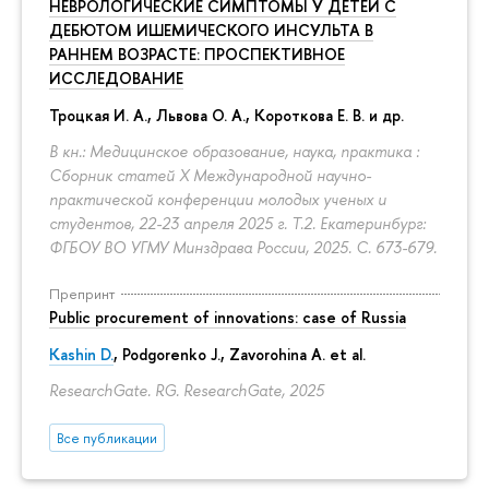
НЕВРОЛОГИЧЕСКИЕ СИМПТОМЫ У ДЕТЕЙ С
ДЕБЮТОМ ИШЕМИЧЕСКОГО ИНСУЛЬТА В
РАННЕМ ВОЗРАСТЕ: ПРОСПЕКТИВНОЕ
ИССЛЕДОВАНИЕ
Троцкая И. А., Львова О. А., Короткова Е. В. и др.
В кн.: Медицинское образование, наука, практика :
Сборник статей X Международной научно-
практической конференции молодых ученых и
студентов, 22-23 апреля 2025 г. Т.2. Екатеринбург:
ФГБОУ ВО УГМУ Минздрава России, 2025.
С. 673-679.
Препринт
Public procurement of innovations: case of Russia
Kashin D.
, Podgorenko J., Zavorohina A. et al.
ResearchGate. RG. ResearchGate, 2025
Все публикации