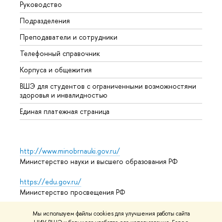
Руководство
Прием
Подразделения
Иност
Преподаватели и сотрудники
Допол
Телефонный справочник
Униве
Корпуса и общежития
Обрат
ВШЭ для студентов с ограниченными возможностями
здоровья и инвалидностью
Единая платежная страница
http://www.minobrnauki.gov.ru/
Министерство науки и высшего образования РФ
https://edu.gov.ru/
Министерство просвещения РФ
https://elearning.hse.ru/mooc
Мы используем файлы cookies для улучшения работы сайта