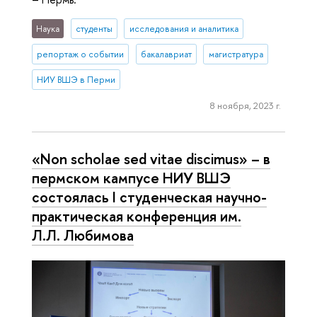
Наука
студенты
исследования и аналитика
репортаж о событии
бакалавриат
магистратура
НИУ ВШЭ в Перми
8 ноября, 2023 г.
«Non scholae sed vitae discimus» – в
пермском кампусе НИУ ВШЭ
состоялась I студенческая научно-
практическая конференция им.
Л.Л. Любимова