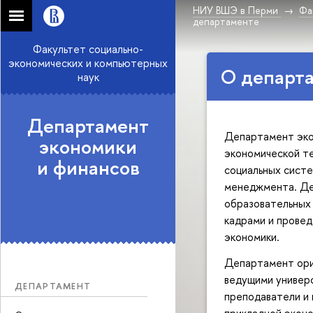
НИУ ВШЭ в Перми
Фа
департаменте
Факультет социально-
экономических и компьютерных
О департ
наук
Департамент
Департамент экон
экономики
экономической те
и финансов
социальных систе
менеджмента. Де
образовательных
кадрами и провед
экономики.
Департамент ори
ведущими универ
ДЕПАРТАМЕНТ
преподаватели и 
прикладной эконо