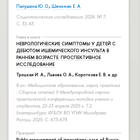
Папушина Ю. О.
,
Шенкман Е. А.
Социологические исследования. 2026. № 7.
С. 31-43.
Глава в книге
НЕВРОЛОГИЧЕСКИЕ СИМПТОМЫ У ДЕТЕЙ С
ДЕБЮТОМ ИШЕМИЧЕСКОГО ИНСУЛЬТА В
РАННЕМ ВОЗРАСТЕ: ПРОСПЕКТИВНОЕ
ИССЛЕДОВАНИЕ
Троцкая И. А., Львова О. А., Короткова Е. В. и др.
В кн.: Медицинское образование, наука, практика
: Сборник статей X Международной научно-
практической конференции молодых ученых и
студентов, 22-23 апреля 2025 г. Т.2.
Екатеринбург: ФГБОУ ВО УГМУ Минздрава
России, 2025.
С. 673-679.
Препринт
Public procurement of innovations: case of Russia