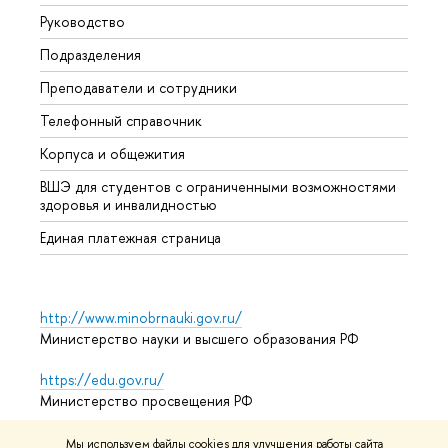
Руководство
Прием
Подразделения
Иност
Преподаватели и сотрудники
Допол
Телефонный справочник
Униве
Корпуса и общежития
Обрат
ВШЭ для студентов с ограниченными возможностями
здоровья и инвалидностью
Единая платежная страница
http://www.minobrnauki.gov.ru/
Министерство науки и высшего образования РФ
https://edu.gov.ru/
Министерство просвещения РФ
https://elearning.hse.ru/mooc
Мы используем файлы cookies для улучшения работы сайта