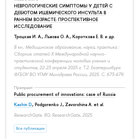
НЕВРОЛОГИЧЕСКИЕ СИМПТОМЫ У ДЕТЕЙ С
ДЕБЮТОМ ИШЕМИЧЕСКОГО ИНСУЛЬТА В
РАННЕМ ВОЗРАСТЕ: ПРОСПЕКТИВНОЕ
ИССЛЕДОВАНИЕ
Троцкая И. А., Львова О. А., Короткова Е. В. и др.
В кн.: Медицинское образование, наука, практика :
Сборник статей X Международной научно-
практической конференции молодых ученых и
студентов, 22-23 апреля 2025 г. Т.2. Екатеринбург:
ФГБОУ ВО УГМУ Минздрава России, 2025.
С. 673-679.
Препринт
Public procurement of innovations: case of Russia
Kashin D.
, Podgorenko J., Zavorohina A. et al.
ResearchGate. RG. ResearchGate, 2025
Все публикации