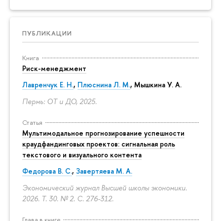
ПУБЛИКАЦИИ
Книга
Риск-менеджмент
Лавренчук Е. Н.
,
Плюснина Л. М.
,
Мышкина У. А.
Пермь: ОТ и ДО, 2025.
Статья
Мультимодальное прогнозирование успешности
краудфандинговых проектов: сигнальная роль
текстового и визуального контента
Федорова В. С.
,
Завертяева М. А.
Экономический журнал Высшей школы экономики.
2026. Т. 30. № 2.
С. 276-312.
Глава в книге