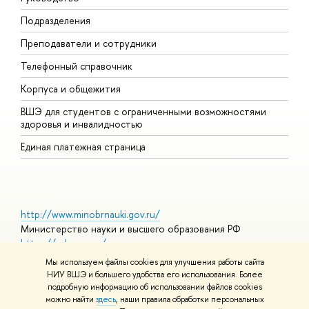
Подразделения
И
Преподаватели и сотрудники
Д
Телефонный справочник
У
Корпуса и общежития
О
ВШЭ для студентов с ограниченными возможностями
здоровья и инвалидностью
Единая платежная страница
http://www.minobrnauki.gov.ru/
Министерство науки и высшего образования РФ
https://edu.gov.ru/
Министерство просвещения РФ
Мы используем файлы cookies для улучшения работы сайта
https://elearning.hse.ru/mooc
НИУ ВШЭ и большего удобства его использования. Более
Массовые открытые онлайн-курсы
подробную информацию об использовании файлов cookies
можно найти
здесь
, наши правила обработки персональных