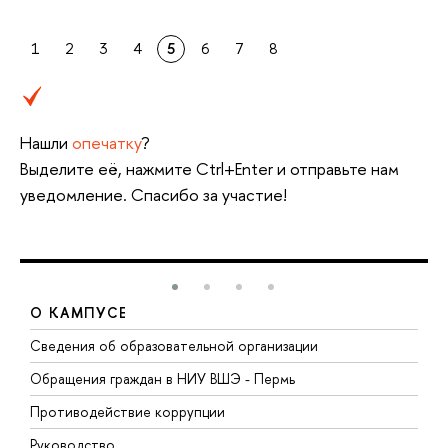
1
2
3
4
5
6
7
8
Нашли
опечатку
?
Выделите её, нажмите Ctrl+Enter и отправьте нам
уведомление. Спасибо за участие!
О КАМПУСЕ
Сведения об образовательной организации
Д
Обращения граждан в НИУ ВШЭ - Пермь
О
Противодействие коррупции
П
Руководство
П