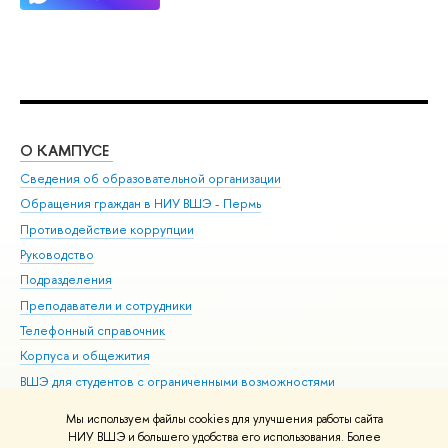
О КАМПУСЕ
ОБ
Сведения об образовательной организации
Дов
Обращения граждан в НИУ ВШЭ - Пермь
Ол
Противодействие коррупции
При
Руководство
При
Подразделения
Ин
Преподаватели и сотрудники
До
Телефонный справочник
Уни
Корпуса и общежития
Обр
ВШЭ для студентов с ограниченными возможностями
здоровья и инвалидностью
Мы используем файлы cookies для улучшения работы сайта
Единая платежная страница
НИУ ВШЭ и большего удобства его использования. Более