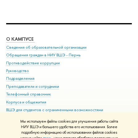
О КАМПУСЕ
ОБ
Сведения об образовательной организации
Дов
Обращения граждан в НИУ ВШЭ - Пермь
Ол
Противодействие коррупции
При
Руководство
При
Подразделения
Ин
Преподаватели и сотрудники
До
Телефонный справочник
Уни
Корпуса и общежития
Обр
ВШЭ для студентов с ограниченными возможностями
здоровья и инвалидностью
Мы используем файлы cookies для улучшения работы сайта
Единая платежная страница
НИУ ВШЭ и большего удобства его использования. Более
подробную информацию об использовании файлов cookies