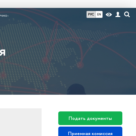
РУС
EN
учно-
я
Подать документы
Приемная комиссия