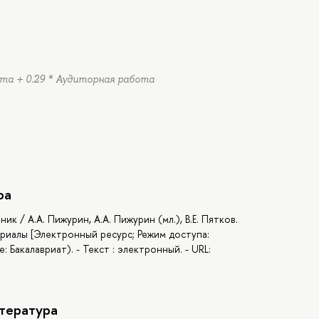
ота + 0.29 * Аудиторная работа
ра
к / А.А. Пижурин, А.А. Пижурин (мл.), В.Е. Пятков.
ериалы [Электронный ресурс; Режим доступа:
: Бакалавриат). - Текст : электронный. - URL:
тература