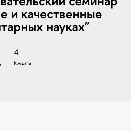
вательский семинар
е и качественные
итарных науках"
4
Кредиты
а