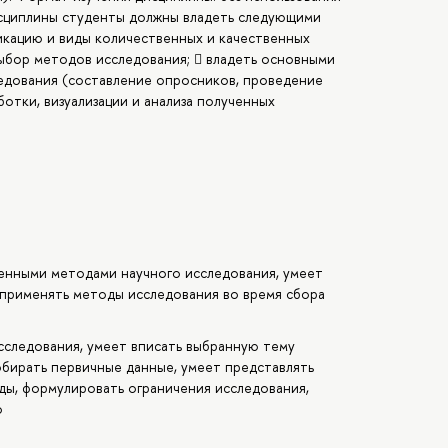
исциплины студенты должны владеть следующими
фикацию и виды количественных и качественных
ыбор методов исследования;  владеть основными
едования (составление опросников, проведение
отки, визуализации и анализа полученных
енными методами научного исследования, умеет
 применять методы исследования во время сбора
сследования, умеет вписать выбранную тему
обирать первичные данные, умеет представлять
ды, формулировать ограничения исследования,
о