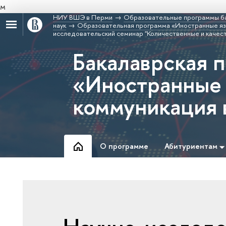
м
НИУ ВШЭ в Перми
Образовательные программы б
наук
Образовательная программа «Иностранные язы
исследовательский семинар "Количественные и качест
Бакалаврская 
«Иностранные 
коммуникация 
О программе
Абитуриентам