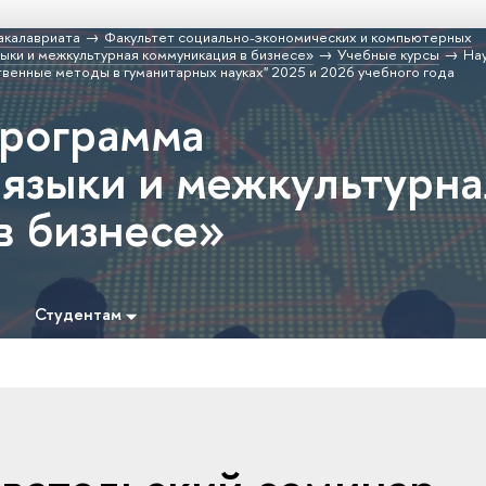
акалавриата
Факультет социально-экономических и компьютерных
ки и межкультурная коммуникация в бизнесе»
Учебные курсы
На
венные методы в гуманитарных науках" 2025 и 2026 учебного года
программа
языки и межкультурна
в бизнесе»
Студентам