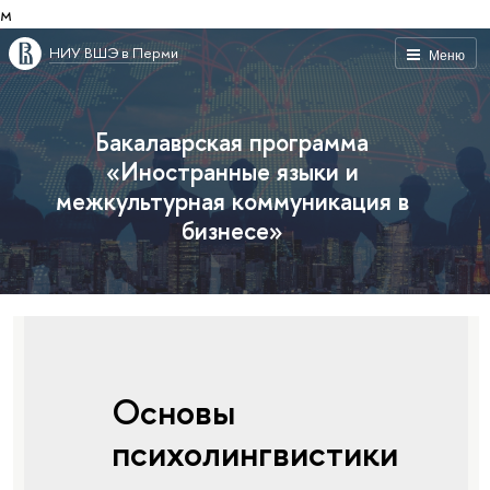
м
НИУ ВШЭ в Перми
Меню
Бакалаврская программа
«Иностранные языки и
межкультурная коммуникация в
бизнесе»
Основы
психолингвистики