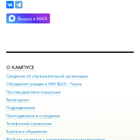
О КАМПУСЕ
ОБ
Сведения об образовательной организации
Дов
Обращения граждан в НИУ ВШЭ - Пермь
Ол
Противодействие коррупции
При
Руководство
При
Подразделения
Ин
Преподаватели и сотрудники
До
Телефонный справочник
Уни
Корпуса и общежития
Обр
ВШЭ для студентов с ограниченными возможностями