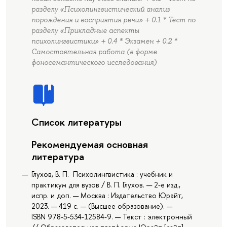
разделу «Психолингвистический анализ
порождения и восприятия речи» + 0.1 * Тест по
разделу «Прикладные аспекты
психолингвистики» + 0.4 * Экзамен + 0.2 *
Cамостоятельная работа (в форме
фоносемантического исследования)
Список литературы
Рекомендуемая основная
литература
Глухов, В. П. Психолингвистика : учебник и
практикум для вузов / В. П. Глухов. — 2-е изд.,
испр. и доп. — Москва : Издательство Юрайт,
2023. — 419 с. — (Высшее образование). —
ISBN 978-5-534-12584-9. — Текст : электронный