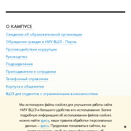
О КАМПУСЕ
ОБ
Сведения об образовательной организации
Дов
Обращения граждан в НИУ ВШЭ - Пермь
Ол
Противодействие коррупции
При
Руководство
При
Подразделения
Ин
Преподаватели и сотрудники
До
Телефонный справочник
Уни
Корпуса и общежития
Обр
ВШЭ для студентов с ограниченными возможностями
здоровья и инвалидностью
Мы используем файлы cookies для улучшения работы сайта
Единая платежная страница
НИУ ВШЭ и большего удобства его использования. Более
подробную информацию об использовании файлов cookies
можно найти
здесь
, наши правила обработки персональных
данных –
здесь
. Продолжая пользоваться сайтом, вы
✖
Редактору