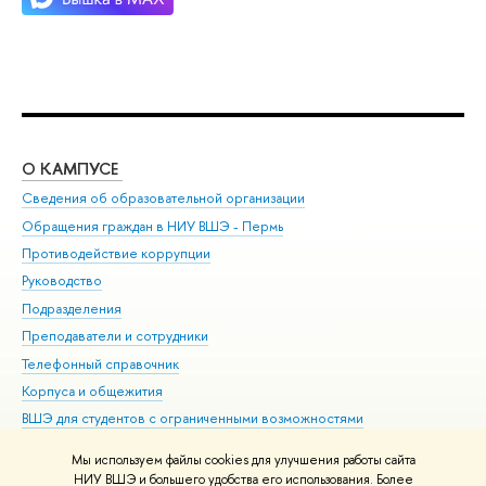
О КАМПУСЕ
ОБ
Сведения об образовательной организации
Дов
Обращения граждан в НИУ ВШЭ - Пермь
Ол
Противодействие коррупции
При
Руководство
При
Подразделения
Ин
Преподаватели и сотрудники
До
Телефонный справочник
Уни
Корпуса и общежития
Обр
ВШЭ для студентов с ограниченными возможностями
здоровья и инвалидностью
Мы используем файлы cookies для улучшения работы сайта
Единая платежная страница
НИУ ВШЭ и большего удобства его использования. Более