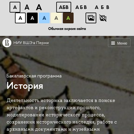
A
A
A
АБВ
АБВ
АБВ
А
А
А
А
А
Обычная версия сайта
НИУ ВШЭ в Перми
Меню
Бакалаврская программа
История
Деятельность историка заключается в поиске
артефактов и реконструкции прошлого,
моделировании исторического процесса,
сохранении исторического наследия, работе с
архивными документами и музейными