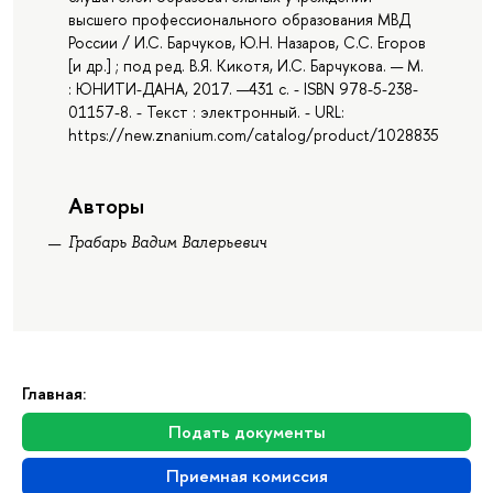
высшего профессионального образования МВД
России / И.С. Барчуков, Ю.Н. Назаров, С.С. Егоров
[и др.] ; под ред. В.Я. Кикотя, И.С. Барчукова. — М.
: ЮНИТИ-ДАНА, 2017. —431 с. - ISBN 978-5-238-
01157-8. - Текст : электронный. - URL:
https://new.znanium.com/catalog/product/1028835
Авторы
Грабарь Вадим Валерьевич
Главная:
Подать документы
Приемная комиссия