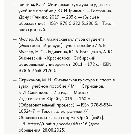
Гришина, Ю. И. Физическая культура студента :
учебное пособие / Ю. И. Гришина. — Ростов-на-
Дону : Феникс, 2019. — 283 с. — (Высшее
образование). - ISBN 978-5-222-31286-5. - Текст :
электронный.
Муллер, А. Б. Физическая культура студента
[Электронный ресурс] : учеб. пособие / А. Б.
Муллер, Н. С. Дядичкина, Ю. А. Богащенко, А. Ю.
Близневский. - Красноярск : Сибирский
федеральный университет, 2011. - 172 с. - ISBN
978-5-7638-2126-0.
Стриханов, М. Н. Физическая культура и спорт в
вузах : учебное пособие / М. Н. Стриханов,
В. И. Савинков. — 2-е изд. — Москва :
Издательство Юрайт, 2019. — 160 с. —
(Образовательный процесс). — ISBN 978-5-534-
10524-7. — Текст : электронный //
Образовательная платформа Юрайт [сайт]. —
URL: https://urait.ru/bcode/430716 (дата
обращения: 28.08.2023).